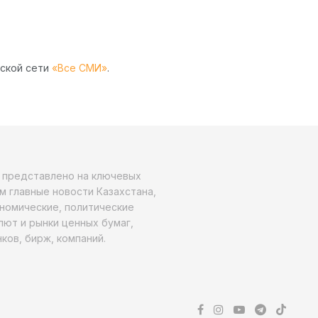
рской сети
«Все СМИ»
.
о представлено на ключевых
м главные новости Казахстана,
ономические, политические
алют и рынки ценных бумаг,
ков, бирж, компаний.