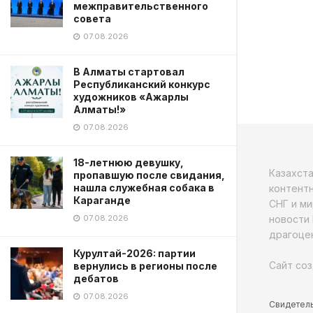
межправительственного
совета
07.08.2026
В Алматы стартовал
Республиканский конкурс
художников «Ажарлы
Алматы!»
07.08.2026
18-летнюю девушку,
Казахст
пропавшую после свидания,
нашла служебная собака в
контентн
Караганде
СНГ и ми
новости 
07.08.2026
драгоцен
Курултай-2026: партии
Сайт соз
вернулись в регионы после
дебатов
07.08.2026
Свидетель