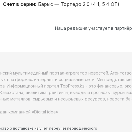
Счет в серии:
Барыс — Торпедо 2:0 (4:1, 5:4 ОТ)
Наша редакция участвует в партнё
анский мультимедийный портал-агрегатор новостей. Агентств
ых платформах: интернет и социальные сети. Мы представляе
ра. Информационный портал TopPress.kz - это финансовые, эк
Казахстана, аналитика, рейтинги, выводы и прогнозы, курсы в
ных металлов, сырьевых и несырьевых ресурсов, новости бан
дан компанией «Digital idea»
ство о постановке на учет, переучет периодического