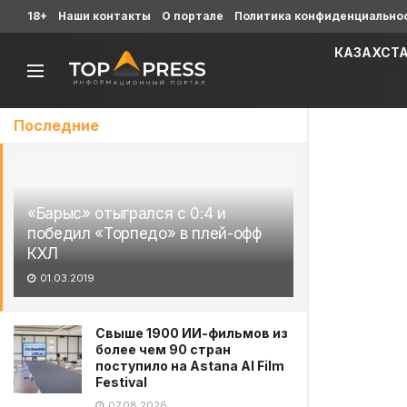
18+
Наши контакты
О портале
Политика конфиденциально
КАЗАХСТ
Последние
«Барыс» отыгрался с 0:4 и
победил «Торпедо» в плей-офф
КХЛ
01.03.2019
Свыше 1900 ИИ-фильмов из
более чем 90 стран
поступило на Astana AI Film
Festival
07.08.2026