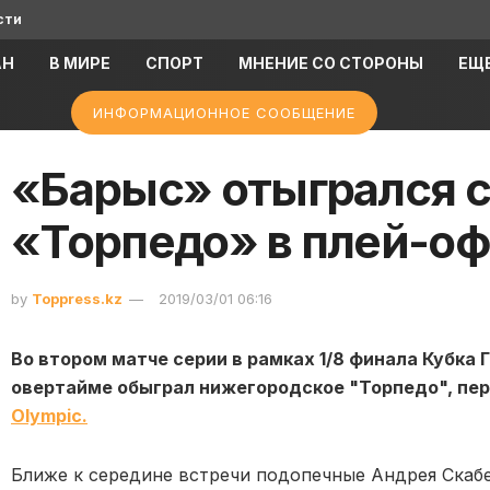
сти
АН
В МИРЕ
СПОРТ
МНЕНИЕ СО СТОРОНЫ
ЕЩ
ИНФОРМАЦИОННОЕ СООБЩЕНИЕ
«Барыс» отыгрался с
«Торпедо» в плей-о
by
Toppress.kz
2019/03/01 06:16
Во втором матче серии в рамках 1/8 финала Кубка 
овертайме обыграл нижегородское "Торпедо", пе
Olympic.
Ближе к середине встречи подопечные Андрея Скабе