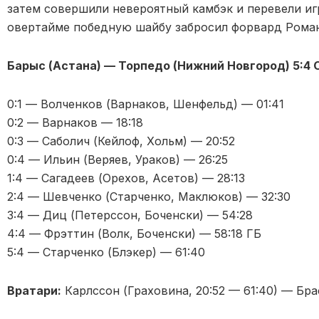
затем совершили невероятный камбэк и перевели иг
овертайме победную шайбу забросил форвард Роман
Барыс (Астана) — Торпедо (Нижний Новгород) 5:4 ОТ (
0:1 — Волченков (Варнаков, Шенфельд) — 01:41
0:2 — Варнаков — 18:18
0:3 — Саболич (Кейлоф, Хольм) — 20:52
0:4 — Ильин (Веряев, Ураков) — 26:25
1:4 — Сагадеев (Орехов, Асетов) — 28:13
2:4 — Шевченко (Старченко, Маклюков) — 32:30
3:4 — Диц (Петерссон, Боченски) — 54:28
4:4 — Фрэттин (Волк, Боченски) — 58:18 ГБ
5:4 — Старченко (Блэкер) — 61:40
Вратари:
Карлссон (Граховина, 20:52 — 61:40) — Бра