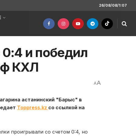
26/08/08/1:07
Е
 0:4 и победил
фф КХЛ
A
A
Гагарина астанинский "Барыс" в
редает
Toppress.kz
со ссылкой на
лки проигрывали со счетом 0:4, но