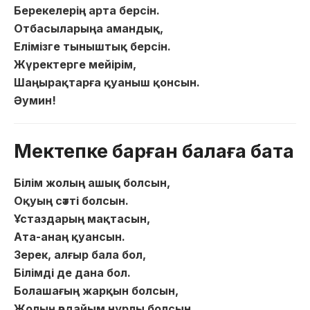
Берекелерің арта берсін.
Отбасыларыңа амандық,
Елімізге тыныштық берсін.
Жүректерге мейірім,
Шаңырақтарға қуаныш қонсын.
Әумин!
Мектепке барған балаға бата
Білім жолың ашық болсын,
Оқуың сәтті болсын.
Ұстаздарың мақтасын,
Ата-анаң қуансын.
Зерек, алғыр бала бол,
Білімді де дана бол.
Болашағың жарқын болсын,
Жолың әрдайым нұрлы болсын.