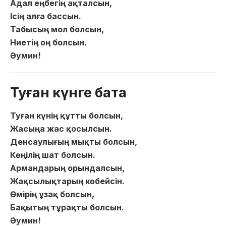
Адал еңбегің ақталсын,
Ісің алға бассын.
Табысың мол болсын,
Ниетің оң болсын.
Әумин!
Туған күнге бата
Туған күнің құтты болсын,
Жасыңа жас қосылсын.
Денсаулығың мықты болсын,
Көңілің шат болсын.
Армандарың орындалсын,
Жақсылықтарың көбейсін.
Өмірің ұзақ болсын,
Бақытың тұрақты болсын.
Әумин!