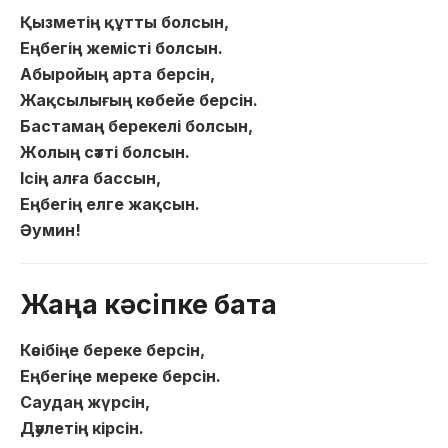
Қызметің құтты болсын,
Еңбегің жемісті болсын.
Абыройың арта берсін,
Жақсылығың көбейе берсін.
Бастамаң берекелі болсын,
Жолың сәтті болсын.
Ісің алға бассын,
Еңбегің елге жақсын.
Әумин!
Жаңа кәсіпке бата
Кәсібіңе береке берсін,
Еңбегіңе мереке берсін.
Саудаң жүрсін,
Дәулетің кірсін.