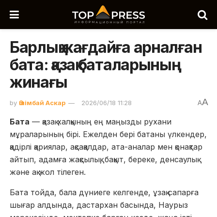
Барлық жағдайға арналған
бата: қазақ баталарының
жинағы
A
by
Әшімбай Аскар
2026/06/18 11:28
A
Бата
— қазақ халқының ең маңызды рухани
мұраларының бірі. Ежелден бері батаны үлкендер,
қадірлі қариялар, ақсақалдар, ата-аналар мен қонақтар
айтып, адамға жақсылық, бақыт, береке, денсаулық
және ақ жол тілеген.
Бата тойда, бала дүниеге келгенде, ұзақ сапарға
шығар алдында, дастархан басында, Наурыз