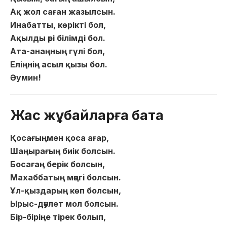
Ақ жол саған жазылсын.
Инабатты, көрікті бол,
Ақылды әрі білімді бол.
Ата-анаңның гүлі бол,
Еліңнің асыл қызы бол.
Әумин!
Жас жұбайларға бата
Қосағыңмен қоса ағар,
Шаңырағың биік болсын.
Босағаң берік болсын,
Махаббатың мәңгі болсын.
Ұл-қыздарың көп болсын,
Ырыс-дәулет мол болсын.
Бір-біріңе тірек болып,