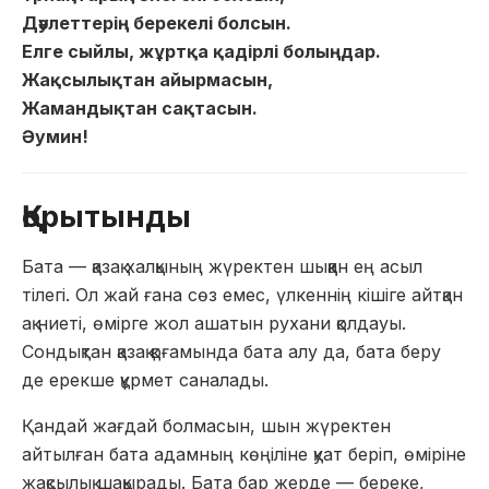
Дәулеттерің берекелі болсын.
Елге сыйлы, жұртқа қадірлі болыңдар.
Жақсылықтан айырмасын,
Жамандықтан сақтасын.
Әумин!
Қорытынды
Бата — қазақ халқының жүректен шыққан ең асыл
тілегі. Ол жай ғана сөз емес, үлкеннің кішіге айтқан
ақ ниеті, өмірге жол ашатын рухани қолдауы.
Сондықтан қазақ қоғамында бата алу да, бата беру
де ерекше құрмет саналады.
Қандай жағдай болмасын, шын жүректен
айтылған бата адамның көңіліне қуат беріп, өміріне
жақсылық шақырады. Бата бар жерде — береке,