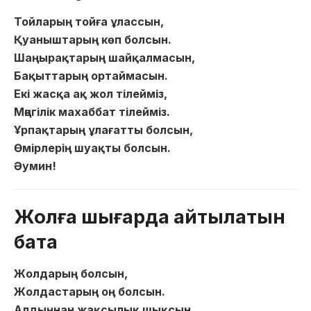
Тойларың тойға ұлассын,
Қуаныштарың көп болсын.
Шаңырақтарың шайқалмасын,
Бақыттарың ортаймасын.
Екі жасқа ақ жол тілейміз,
Мәңгілік махаббат тілейміз.
Ұрпақтарың ұлағатты болсын,
Өмірлерің шуақты болсын.
Әумин!
Жолға шығарда айтылатын
бата
Жолдарың болсын,
Жолдастарың оң болсын.
Алдыңнан жақсылық шықсын,