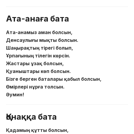
Ата-анаға бата
Ата-анамыз аман болсын,
Денсаулығы мықты болсын.
Шаңырақтың тірегі болып,
Ұрпағының тілегін көрсін.
Жастары ұзақ болсын,
Қуаныштары көп болсын.
Бізге берген баталары қабыл болсын,
Өмірлері нұрға толсын.
Әумин!
Қонаққа бата
Қадамың құтты болсын,