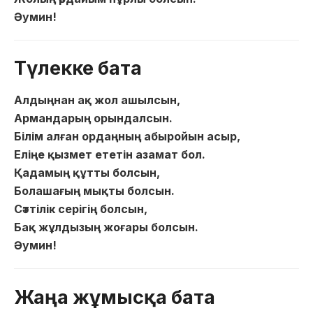
Әумин!
Түлекке бата
Алдыңнан ақ жол ашылсын,
Армандарың орындалсын.
Білім алған ордаңның абыройын асыр,
Еліңе қызмет ететін азамат бол.
Қадамың құтты болсын,
Болашағың мықты болсын.
Сәттілік серігің болсын,
Бақ жұлдызың жоғары болсын.
Әумин!
Жаңа жұмысқа бата