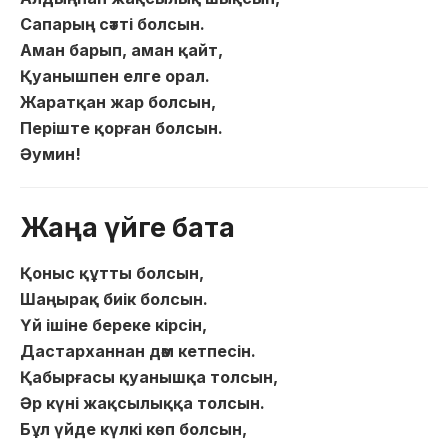
Сапарың сәтті болсын.
Аман барып, аман қайт,
Қуанышпен елге орал.
Жаратқан жар болсын,
Періште қорған болсын.
Әумин!
Жаңа үйге бата
Қоныс құтты болсын,
Шаңырақ биік болсын.
Үй ішіне береке кірсін,
Дастарханнан дәм кетпесін.
Қабырғасы қуанышқа толсын,
Әр күні жақсылыққа толсын.
Бұл үйде күлкі көп болсын,