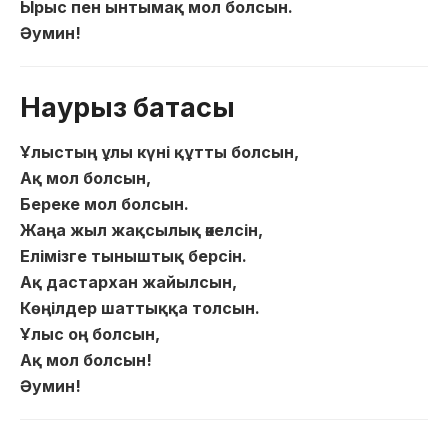
Ырыс пен ынтымақ мол болсын.
Әумин!
Наурыз батасы
Ұлыстың ұлы күні құтты болсын,
Ақ мол болсын,
Береке мол болсын.
Жаңа жыл жақсылық әкелсін,
Елімізге тыныштық берсін.
Ақ дастархан жайылсын,
Көңілдер шаттыққа толсын.
Ұлыс оң болсын,
Ақ мол болсын!
Әумин!