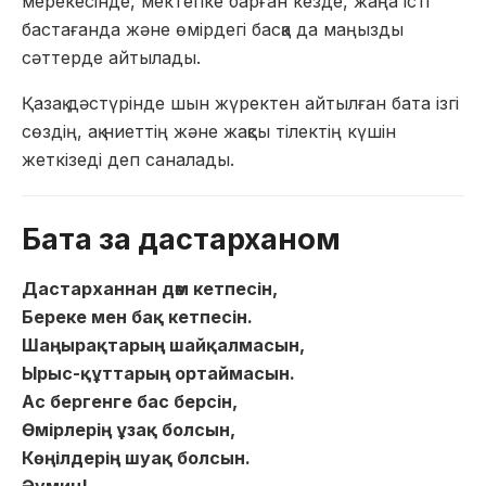
мерекесінде, мектепке барған кезде, жаңа істі
бастағанда және өмірдегі басқа да маңызды
сәттерде айтылады.
Қазақ дәстүрінде шын жүректен айтылған бата ізгі
сөздің, ақ ниеттің және жақсы тілектің күшін
жеткізеді деп саналады.
Бата за дастарханом
Дастарханнан дәм кетпесін,
Береке мен бақ кетпесін.
Шаңырақтарың шайқалмасын,
Ырыс-құттарың ортаймасын.
Ас бергенге бас берсін,
Өмірлерің ұзақ болсын,
Көңілдерің шуақ болсын.