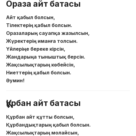
Ораза айт батасы
Айт қабыл болсын,
Тілектерің қабыл болсын.
Оразаларың сауапқа жазылсын,
Жүректерің иманға толсын.
Үйлеріңе береке кірсін,
Жандарыңа тыныштық берсін.
Жақсылықтарың көбейсін,
Ниеттерің қабыл болсын.
Әумин!
Құрбан айт батасы
Құрбан айт құтты болсын,
Құрбандықтарың қабыл болсын.
Жақсылықтарың молайсын,