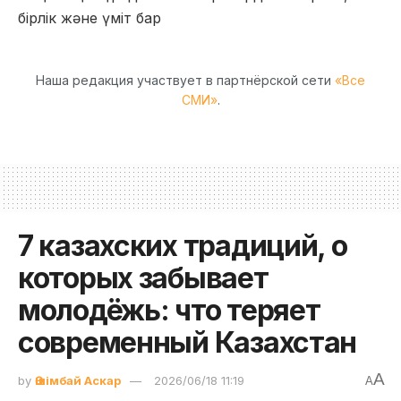
бірлік және үміт бар
Наша редакция участвует в партнёрской сети
«Все
СМИ»
.
7 казахских традиций, о
которых забывает
молодёжь: что теряет
современный Казахстан
A
by
Әшімбай Аскар
2026/06/18 11:19
A