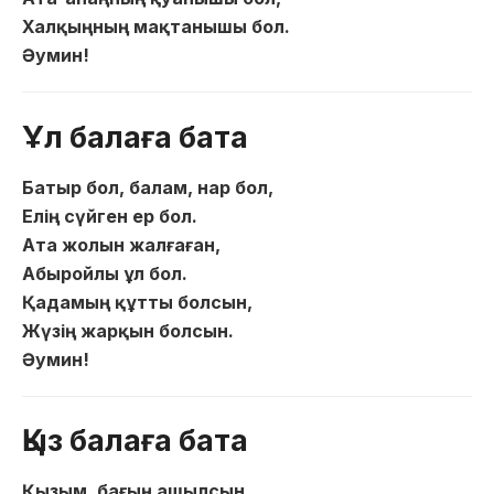
Халқыңның мақтанышы бол.
Әумин!
Ұл балаға бата
Батыр бол, балам, нар бол,
Елің сүйген ер бол.
Ата жолын жалғаған,
Абыройлы ұл бол.
Қадамың құтты болсын,
Жүзің жарқын болсын.
Әумин!
Қыз балаға бата
Қызым, бағың ашылсын,