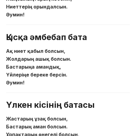
Ниеттерің орындалсын.
Әумин!
Қысқа әмбебап бата
Ақ ниет қабыл болсын,
Жолдарың ашық болсын.
Бастарыңа амандық,
Үйлеріңе береке берсін.
Әумин!
Үлкен кісінің батасы
Жастарың ұзақ болсын,
Бастарың аман болсын.
Ұрпақтарың өнегелі болсын,