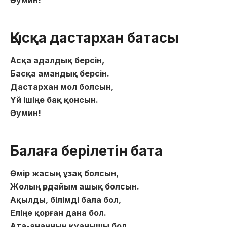
Әумин!
Қысқа дастархан батасы
Асқа адалдық берсін,
Басқа амандық берсін.
Дастархан мол болсын,
Үй ішіңе бақ қонсын.
Әумин!
Балаға берілетін бата
Өмір жасың ұзақ болсын,
Жолың әрдайым ашық болсын.
Ақылды, білімді бала бол,
Еліңе қорған дана бол.
Ата-анаңның қуанышы бол,