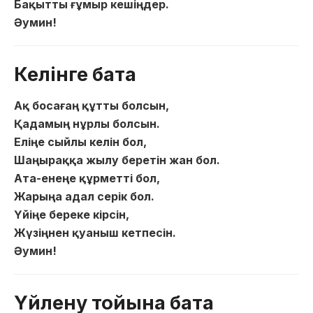
Бақытты ғұмыр кешіңдер.
Әумин!
Келінге бата
Ақ босағаң құтты болсын,
Қадамың нұрлы болсын.
Еліңе сыйлы келін бол,
Шаңыраққа жылу беретін жан бол.
Ата-енеңе құрметті бол,
Жарыңа адал серік бол.
Үйіңе береке кірсін,
Жүзіңнен қуаныш кетпесін.
Әумин!
Үйлену тойына бата