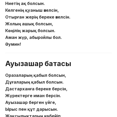
Ниетің ақ болсын.
Келгенің қуаныш әкелсін,
Отырған жерің береке әкелсін.
Жолың ашық болсын,
Көңілің жарық болсын.
Аман жүр, абыройлы бол.
Әумин!
Ауызашар батасы
Оразаларың қабыл болсын,
Дұғаларың қабыл болсын.
Дастарханға береке берсін,
Жүректерге иман берсін.
Ауызашар берген үйге,
Ырыс пен құт дарысын.
Жақсылықтарың көбейіп,