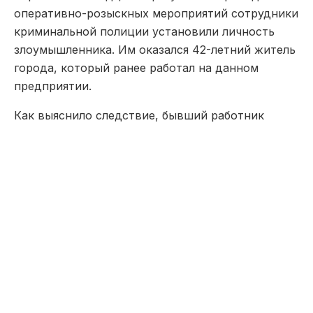
оперативно-розыскных мероприятий сотрудники
криминальной полиции установили личность
злоумышленника. Им оказался 42-летний житель
города, который ранее работал на данном
предприятии.
Как выяснило следствие, бывший работник
фирмы обманным путем уговорил двоих
знакомых вывезти собственность организации,
сказав, что руководство в курсе и они тоже в
доле. Ночью подозреваемый со своими
сообщниками незаконно проникли в строящийся
комплекс, откуда украли 140 медных труб
длиной 5 метров. Краденое имущество они
сдали как лом в металлоприемник.
Материальный ущерб составил более 2 млн
тенге.