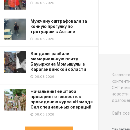
06.08.2026
Мужчину оштрафовали за
конную прогулку по
тротуарам в Астане
06.08.2026
Вандалы разбили
мемориальную плиту
Бауыржана Момышулы в
Карагандинской области
Казахст
06.08.2026
контентн
СНГ и ми
Начальник Генштаба
новости 
проверил готовность к
драгоцен
проведению курса «Номад»
Сил специальных операций
Сайт соз
06.08.2026
Свидетель