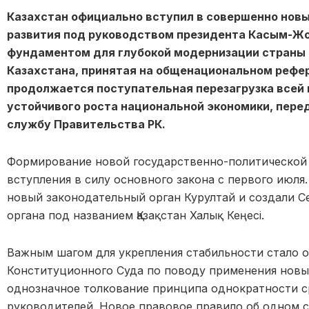
Казахстан официально вступил в совершенно новы
развития под руководством президента Касым-Жо
фундаментом для глубокой модернизации страны 
Казахстана, принятая на общенациональном рефе
продолжается поступательная перезагрузка всей
устойчивого роста национальной экономики, перед
службу Правительства РК.
Формирование новой государственно-политической 
вступления в силу основного закона с первого июля
новый законодательный орган Курултай и создали С
органа под названием Қазақстан Халық Кеңесі.
Важным шагом для укрепления стабильности стало 
Конституционного Суда по поводу применения новы
однозначное толкование принципа однократности с
руководителей. Новое правовое правило об одном с