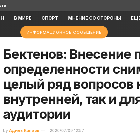
сти
АН
В МИРЕ
СПОРТ
МНЕНИЕ СО СТОРОНЫ
ЕЩ
ИНФОРМАЦИОННОЕ СООБЩЕНИЕ
Бектенов: Внесение 
определенности сним
целый ряд вопросов 
внутренней, так и д
аудитории
by
Адиль Калиев
2026/07/09 12:57