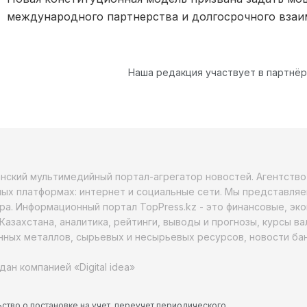
международного партнерства и долгосрочного взаи
Наша редакция участвует в партнё
анский мультимедийный портал-агрегатор новостей. Агентств
ых платформах: интернет и социальные сети. Мы представляе
ра. Информационный портал TopPress.kz - это финансовые, эк
Казахстана, аналитика, рейтинги, выводы и прогнозы, курсы в
ных металлов, сырьевых и несырьевых ресурсов, новости бан
дан компанией «Digital idea»
ство о постановке на учет, переучет периодического