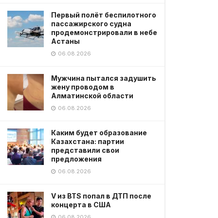
Первый полёт беспилотного
пассажирского судна
продемонстрировали в небе
Астаны
06.08.2026
Мужчина пытался задушить
жену проводом в
Алматинской области
06.08.2026
Каким будет образование
Казахстана: партии
представили свои
предложения
06.08.2026
V из BTS попал в ДТП после
концерта в США
06.08.2026