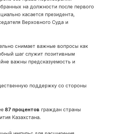
избранных на должности после первого
циально касается президента,
седателя Верховного Суда и
ельно снимает важные вопросы как
добный шаг служит позитивным
айне важны предсказуемость и
щественную поддержку со стороны
ее
87 процентов
граждан страны
тия Казахстана.
щный импульс для расширения