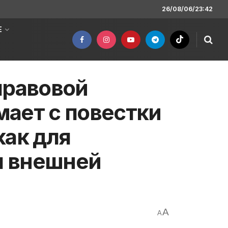
26/08/06/23:42
Е
правовой
ает с повестки
как для
ля внешней
A
A