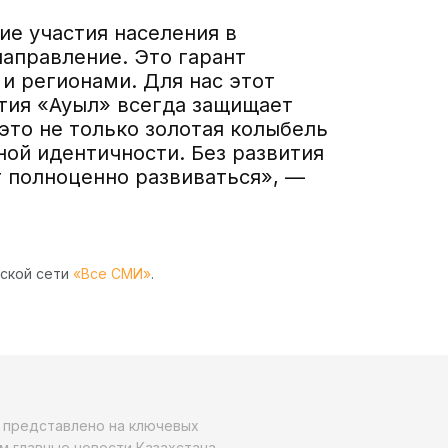
ие участия населения в
аправление. Это гарант
и регионами. Для нас этот
ртия «Ауыл» всегда защищает
это не только золотая колыбель
ной идентичности. Без развития
т полноценно развиваться», —
рской сети
«Все СМИ»
.
о представлено на ключевых
м главные новости Казахстана,