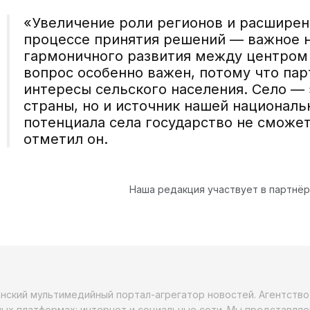
«Увеличение роли регионов и расширен
процессе принятия решений — важное н
гармоничного развития между центром 
вопрос особенно важен, потому что па
интересы сельского населения. Село — 
страны, но и источник нашей националь
потенциала села государство не сможе
отметил он.
Наша редакция участвует в партнё
анский мультимедийный портал-агрегатор новостей. Агентств
ых платформах: интернет и социальные сети. Мы представляе