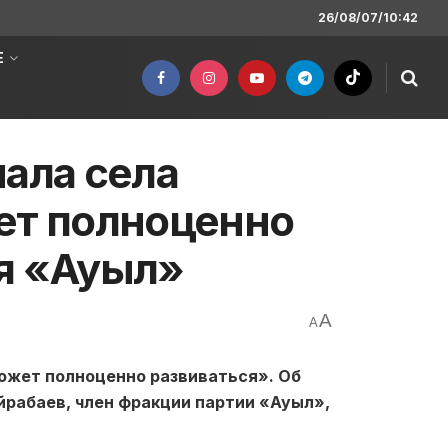
26/08/07/10:42
Е
иала села
ет полноценно
я «Ауыл»
A
A
может полноценно развиваться». Об
рабаев, член фракции партии «Ауыл»,