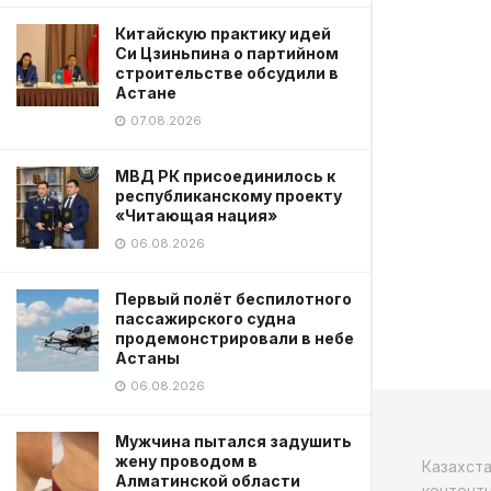
Китайскую практику идей
Си Цзиньпина о партийном
строительстве обсудили в
Астане
07.08.2026
МВД РК присоединилось к
республиканскому проекту
«Читающая нация»
06.08.2026
Первый полёт беспилотного
пассажирского судна
продемонстрировали в небе
Астаны
06.08.2026
Мужчина пытался задушить
жену проводом в
Казахст
Алматинской области
контентн