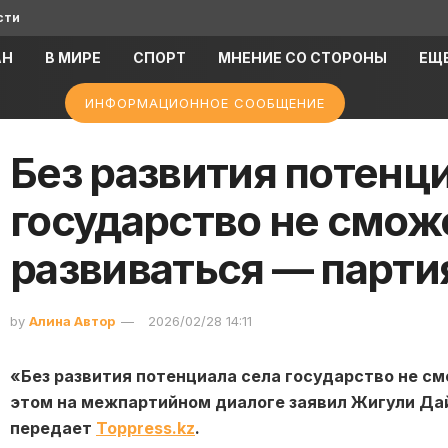
сти
АН
В МИРЕ
СПОРТ
МНЕНИЕ СО СТОРОНЫ
ЕЩ
ИНФОРМАЦИОННОЕ СООБЩЕНИЕ
Без развития потенц
государство не смож
развиваться — парти
by
Алина Автор
2026/02/28 14:11
«Без развития потенциала села государство не с
этом на межпартийном диалоге заявил Жигули Дай
передает
Toppress.kz
.