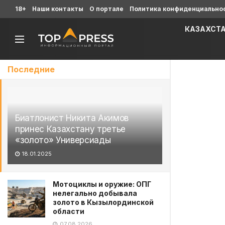
18+
Наши контакты
О портале
Политика конфиденциально
КАЗАХСТ
Последние
Биатлонист Никита Акимов
принес Казахстану третье
«золото» Универсиады
18.01.2025
Мотоциклы и оружие: ОПГ
нелегально добывала
золото в Кызылординской
области
07.08.2026