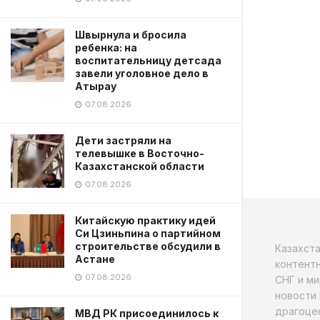
Швырнула и бросила
ребенка: на
воспитательницу детсада
завели уголовное дело в
Атырау
07.08.2026
Дети застряли на
телевышке в Восточно-
Казахстанской области
07.08.2026
Китайскую практику идей
Си Цзиньпина о партийном
строительстве обсудили в
Казахст
Астане
контентн
07.08.2026
СНГ и ми
новости 
драгоцен
МВД РК присоединилось к