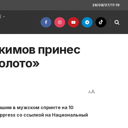
26/08/07/11:19
Е
Акимов принес
золото»
A
A
чшим в мужском спринте на 10
oppress со ссылкой на Национальный