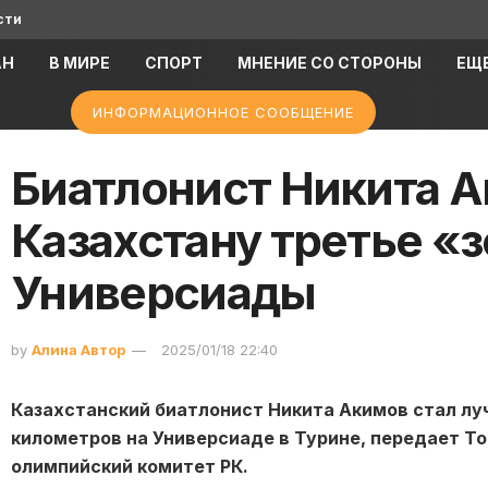
сти
АН
В МИРЕ
СПОРТ
МНЕНИЕ СО СТОРОНЫ
ЕЩ
ИНФОРМАЦИОННОЕ СООБЩЕНИЕ
Биатлонист Никита 
Казахстану третье «
Универсиады
by
Алина Автор
2025/01/18 22:40
Казахстанский биатлонист Никита Акимов стал лу
километров на Универсиаде в Турине, передает T
олимпийский комитет РК.