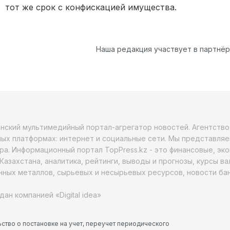
тот же срок с конфискацией имущества.
Наша редакция участвует в партнё
анский мультимедийный портал-агрегатор новостей. Агентств
ых платформах: интернет и социальные сети. Мы представляе
ра. Информационный портал TopPress.kz - это финансовые, эк
Казахстана, аналитика, рейтинги, выводы и прогнозы, курсы в
ных металлов, сырьевых и несырьевых ресурсов, новости бан
дан компанией «Digital idea»
ство о постановке на учет, переучет периодического