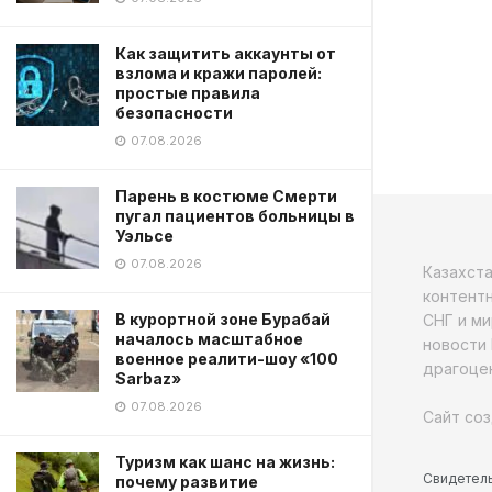
Как защитить аккаунты от
взлома и кражи паролей:
простые правила
безопасности
07.08.2026
Парень в костюме Смерти
пугал пациентов больницы в
Уэльсе
07.08.2026
Казахст
контентн
В курортной зоне Бурабай
СНГ и ми
началось масштабное
новости 
военное реалити-шоу «100
драгоцен
Sarbaz»
07.08.2026
Сайт соз
Туризм как шанс на жизнь:
Свидетель
почему развитие