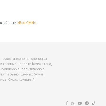
рской сети
«Все СМИ»
.
о представлено на ключевых
м главные новости Казахстана,
ономические, политические
алют и рынки ценных бумаг,
ков, бирж, компаний.