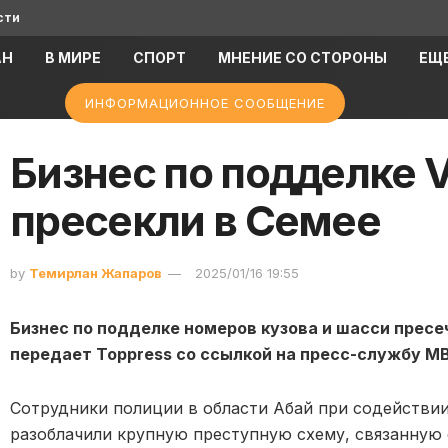
сти
АН
В МИРЕ
СПОРТ
МНЕНИЕ СО СТОРОНЫ
ЕЩ
ИНФОРМАЦИОННОЕ СООБЩЕНИЕ
Бизнес по подделке 
пресекли в Семее
by
Темирлан Жапаров
2025/01/16 19:55
Бизнес по подделке номеров кузова и шасси пресе
передает Toppress со ссылкой на пресс-службу М
Сотрудники полиции в области Абай при содействи
разоблачили крупную преступную схему, связанную