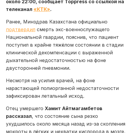
около 22:00, сообщает Toppress со ссылкой на
телеканал
«КТК»
.
Ранее, Минздрав Казахстана официально
подтвердил
смерть экс-военнослужащего
Национальной гвардии, пояснив, что пациент
поступил в крайне тяжёлом состоянии в стадии
клинической декомпенсации с выраженной
дыхательной недостаточностью на фоне
двусторонней пневмонии.
Несмотря на усилия врачей, на фоне
нарастающей полиорганной недостаточности
зафиксирован летальный исход.
Отец умершего
Хамит Айтмагамбетов
рассказал
, что состояние сына резко
ухудшилось около месяца назад из-за скопления
мокроты в лёгких и нехватки кислорода в мозге,