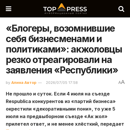
«Блогеры, возомнившие
себя бизнесменами и
политиками»: акжоловцы
резко отреагировали на
заявления «Республики»
A
by
Алина Автор
2026/07/05 17:58
A
Не прошло и суток. Если 4 июля на съезде
Respublica конкурентов из «партий бизнеса»
окрестили «декоративными пони», то уже 5
июля на предвыборном съезде «Ак жол»
прилетел ответ, и не менее хлёсткий, передает