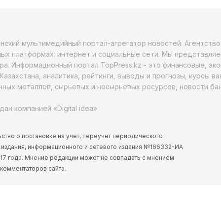
анский мультимедийный портал-агрегатор новостей. Агентств
ых платформах: интернет и социальные сети. Мы представляе
ра. Информационный портал TopPress.kz - это финансовые, эк
Казахстана, аналитика, рейтинги, выводы и прогнозы, курсы в
ных металлов, сырьевых и несырьевых ресурсов, новости бан
дан компанией «Digital idea»
ство о постановке на учет, переучет периодического
 издания, информационного и сетевого издания №166332-ИА
2017 года. Мнение редакции может не совпадать с мнением
 комментаторов сайта.