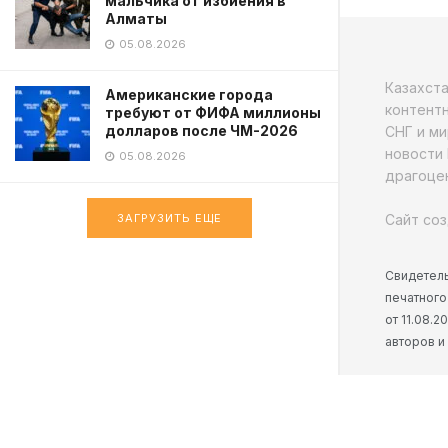
мальчика от избиения в
Алматы
05.08.2026
Казахст
Американские города
контентн
требуют от ФИФА миллионы
долларов после ЧМ-2026
СНГ и ми
новости 
05.08.2026
драгоцен
Сайт соз
ЗАГРУЗИТЬ ЕЩЕ
Свидетель
печатного
от 11.08.
авторов и