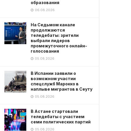
образования
06.08.2026
На Седьмом канале
продолжаются
теледебаты: зрители
выбрали лидеров
промежуточного онлайн-
голосования
05.08.2026
В Испании заявили о
возможном участии
спецслужб Марокко в
наплыве мигрантов в Сеуту
05.08.2026
В Астане стартовали
теледебаты с участием
семи политических партий
05.08.2026