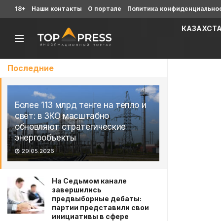
18+
Наши контакты
О портале
Политика конфиденциально
КАЗАХСТ
Последние
Более 113 млрд тенге на тепло и
свет: в ЗКО масштабно
обновляют стратегические
энергообъекты
29.05.2026
На Седьмом канале
завершились
предвыборные дебаты:
партии представили свои
инициативы в сфере