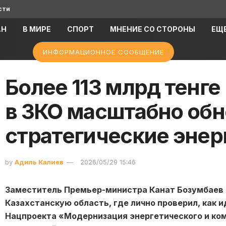
сти
АН
В МИРЕ
СПОРТ
МНЕНИЕ СО СТОРОНЫ
ЕЩ
ИНФОРМАЦИОННОЕ СООБЩЕНИЕ
Более 113 млрд тенге 
в ЗКО масштабно об
стратегические эне
by
Адиль Калиев
2026/05/29 15:46
Заместитель Премьер-министра Канат Бозумбаев 
Казахстанскую область, где лично проверил, как 
Нацпроекта «Модернизация энергетического и ком