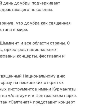
й день домбры подчеркивает
подрастающего поколения.
черкнув, что домбра как священная
стана в мире.
Шымкент и все области страны. С
в, оркестров национальных
изованы концерты, фестивали и
посвященный Национальному дню
сразу на нескольких открытых
ных инструментов имени Курмангазы
тва «Алатау» и в Центральном парке.
тан «Салтанат» представит концерт