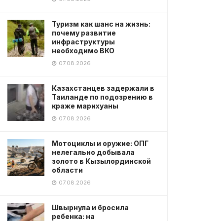
Туризм как шанс на жизнь:
почему развитие
инфраструктуры
необходимо ВКО
07.08.2026
Казахстанцев задержали в
Таиланде по подозрению в
краже марихуаны
07.08.2026
Мотоциклы и оружие: ОПГ
нелегально добывала
золото в Кызылординской
области
07.08.2026
Швырнула и бросила
ребенка: на