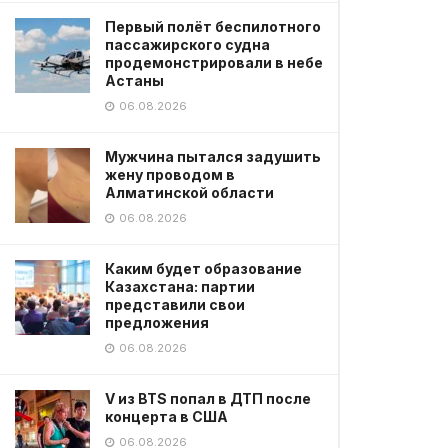
Первый полёт беспилотного
пассажирского судна
продемонстрировали в небе
Астаны
06.08.2026
Мужчина пытался задушить
жену проводом в
Алматинской области
06.08.2026
Каким будет образование
Казахстана: партии
представили свои
предложения
06.08.2026
V из BTS попал в ДТП после
концерта в США
06.08.2026