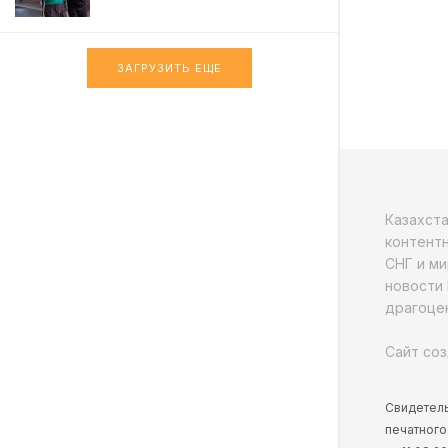
ЗАГРУЗИТЬ ЕЩЕ
Казахст
контентн
СНГ и ми
новости 
драгоцен
Сайт соз
Свидетель
печатного