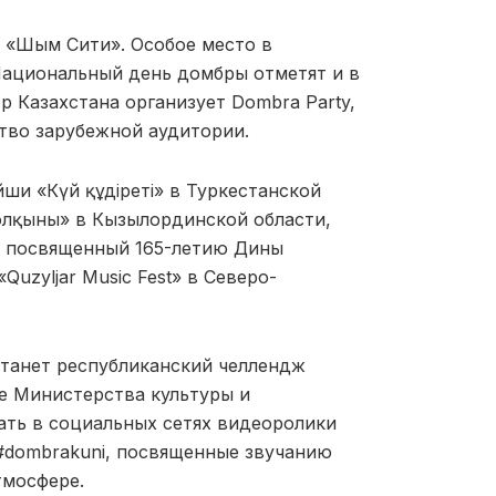
 «Шым Сити». Особое место в
ациональный день домбры отметят и в
 Казахстана организует Dombra Party,
тво зарубежной аудитории.
ши «Күй құдіреті» в Туркестанской
толқыны» в Кызылординской области,
, посвященный 165-летию Дины
uzyljar Music Fest» в Северо-
танет республиканский челлендж
е Министерства культуры и
ть в социальных сетях видеоролики
#dombrakuni, посвященные звучанию
тмосфере.