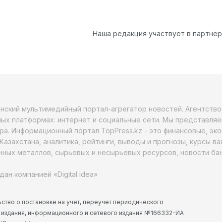
Наша редакция участвует в партнё
анский мультимедийный портал-агрегатор новостей. Агентств
ых платформах: интернет и социальные сети. Мы представляе
ра. Информационный портал TopPress.kz - это финансовые, эк
Казахстана, аналитика, рейтинги, выводы и прогнозы, курсы в
ных металлов, сырьевых и несырьевых ресурсов, новости бан
дан компанией «Digital idea»
ство о постановке на учет, переучет периодического
 издания, информационного и сетевого издания №166332-ИА