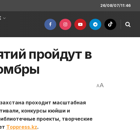
26/08/07/11:46
Е
тий пройдут в
домбры
A
A
азахстана проходит масштабная
стивали, конкурсы кюйши и
библиотечные проекты, творческие
ает
Toppress.kz
.