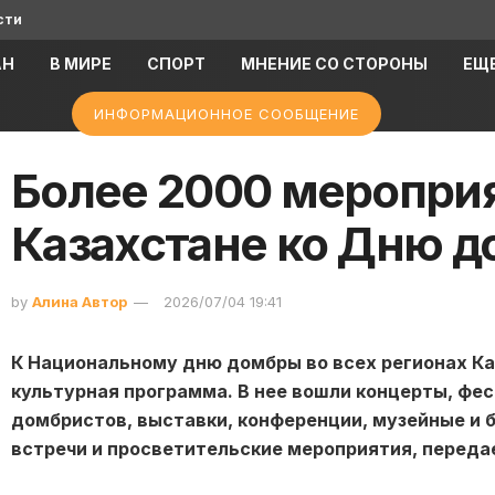
сти
АН
В МИРЕ
СПОРТ
МНЕНИЕ СО СТОРОНЫ
ЕЩ
ИНФОРМАЦИОННОЕ СООБЩЕНИЕ
Более 2000 мероприя
Казахстане ко Дню 
by
Алина Автор
2026/07/04 19:41
К Национальному дню домбры во всех регионах К
культурная программа. В нее вошли концерты, фе
домбристов, выставки, конференции, музейные и 
встречи и просветительские мероприятия, перед