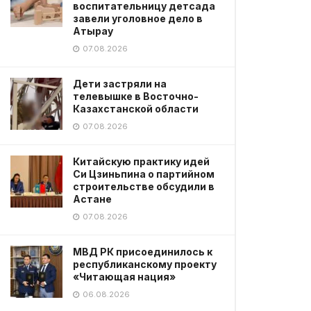
воспитательницу детсада
завели уголовное дело в
Атырау
07.08.2026
Дети застряли на
телевышке в Восточно-
Казахстанской области
07.08.2026
Китайскую практику идей
Си Цзиньпина о партийном
строительстве обсудили в
Астане
07.08.2026
МВД РК присоединилось к
республиканскому проекту
«Читающая нация»
06.08.2026