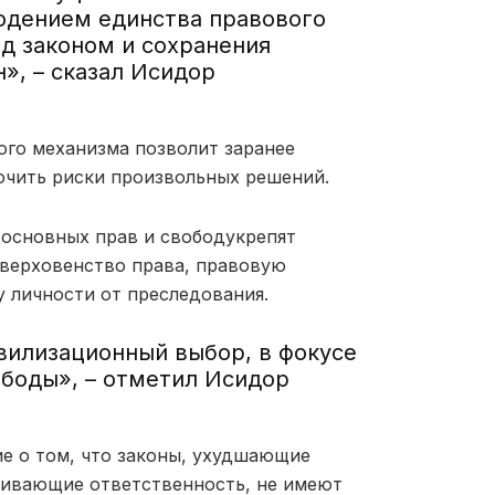
юдением единства правового
д законом и сохранения
н
», – сказал
Исидор
ого механизма
позвол
и
т заранее
ючить риски произвольных решений.
и
основных прав и свобод
укрепят
 верховенств
о
права, правов
ую
у
личности от преследования.
вилизационный выбор, в фокусе
ободы
», – отметил
Исидор
е о том, что законы, ухудшающие
ливающие ответственность, не имеют