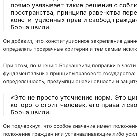
прямо увязывает такие решения с собл
пространства, принципа равенства пере
конституционных прав и свобод гражда
Борчашвили
.
Он добавил, что к
онституционное закрепление
данн
определ
я
ть прозрачные критерии и тем самым искл
При этом, по мнению
Борчашвили
,
поправки в част
фундаментальны
е
принцип
ы
правового государства:
определ
е
нност
ь
, презумпци
ю
невиновности и защит
«
Это не просто уточнение норм. Это ци
которого стоит человек, его права и св
Борчашвили
.
Он подчеркнул, что о
собое значение имеет положени
положение граждан или устанавливающие либо уси