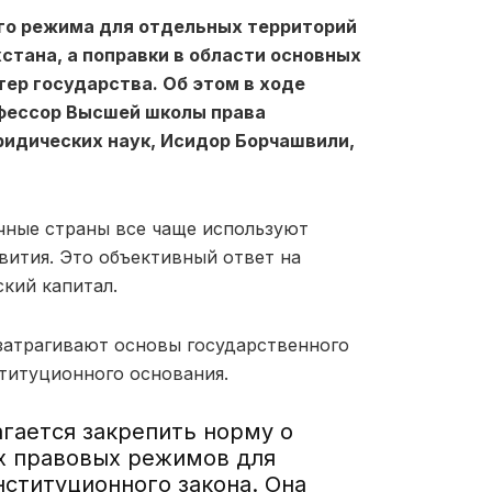
го режима
для отдельных территорий
хстан
а
, а
поправки в области
основных
тер государства
. Об
этом
в ходе
фессор Высшей школы права
ридических наук
,
Исидор Борчашвили,
ичные
страны
вс
е
чаще используют
ития. Это объективный ответ на
кий капитал.
затрагивают основы государственного
титуционного основания.
гается закрепить
норму
о
х правовых режимов для
нституционного закона.
Она