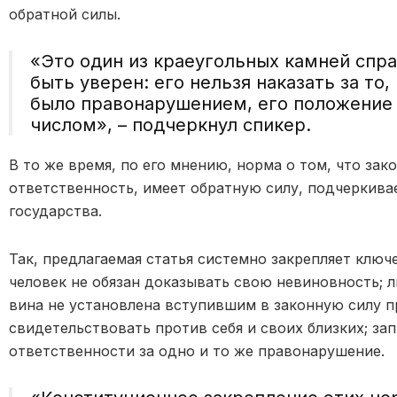
обратной силы.
«
Это один из краеугольных камней спр
быть уверен: его нельзя наказать за то
было правонарушением, его положение 
числом
», – подчеркнул спикер.
В то же время
, по его мнению,
норма о том, что зак
ответственность, имеет обратную силу, подч
е
ркива
государства
.
Так, п
редлагаемая статья системно закрепляет ключ
человек не обязан доказывать свою невиновность;
л
вина не установлена вступившим в законную силу п
свидетельствовать против себя и своих близких;
зап
ответственности за одно и то же правонарушение.