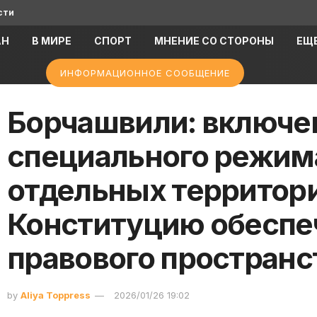
сти
АН
В МИРЕ
СПОРТ
МНЕНИЕ СО СТОРОНЫ
ЕЩ
ИНФОРМАЦИОННОЕ СООБЩЕНИЕ
Борчашвили: включе
специального режим
отдельных территори
Конституцию обеспе
правового пространс
by
Aliya Toppress
2026/01/26 19:02