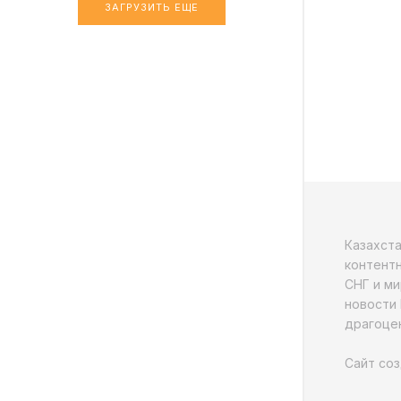
ЗАГРУЗИТЬ ЕЩЕ
Казахст
контентн
СНГ и ми
новости 
драгоцен
Сайт соз