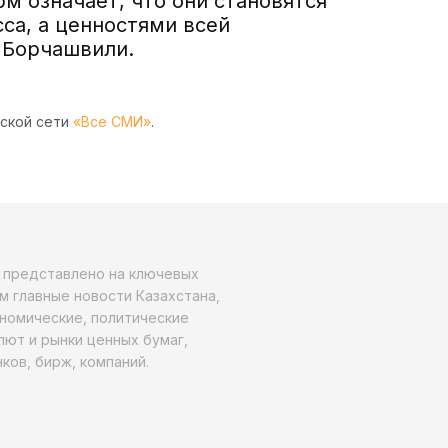
м означает, что они становятся
са, а ценностями всей
 Борчашвили
.
рской сети
«Все СМИ»
.
о представлено на ключевых
м главные новости Казахстана,
ономические, политические
алют и рынки ценных бумаг,
ков, бирж, компаний.