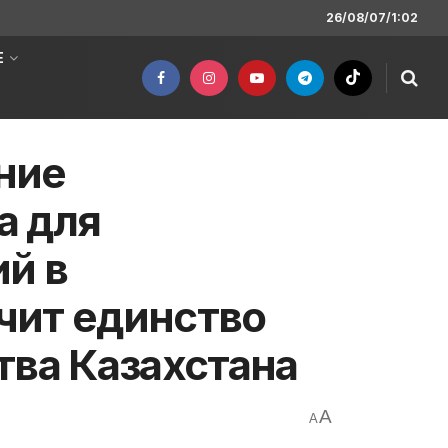
26/08/07/1:02
Е
ние
а для
й в
чит единство
тва Казахстана
A
A