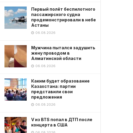
Первый полёт беспилотного
пассажирского судна
продемонстрировали в небе
Астаны
06.08.2026
Мужчина пытался задушить
жену проводом в
Алматинской области
06.08.2026
Каким будет образование
Казахстана: партии
представили свои
предложения
06.08.2026
V из BTS попал в ДТП после
концерта в США
06.08.2026