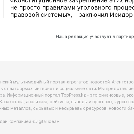
«
Конституционное закрепление этих нор
не просто правилами уголовного процес
правовой системы
», – заключил
Исидор
Наша редакция участвует в партнё
анский мультимедийный портал-агрегатор новостей. Агентств
ых платформах: интернет и социальные сети. Мы представляе
ра. Информационный портал TopPress.kz - это финансовые, эк
Казахстана, аналитика, рейтинги, выводы и прогнозы, курсы в
ных металлов, сырьевых и несырьевых ресурсов, новости бан
дан компанией «Digital idea»