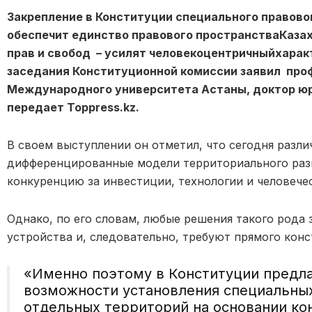
Закрепление в Конституции
специального правово
обеспечит
единств
о
правового пространства
Каза
прав и свобод
– усилят
человекоцентричн
ы
й
харак
заседания Конституционной комиссии заявил
про
Международного университета Астаны, доктор ю
передает Toppress.kz.
В своем выступлении он отметил, что сегодня
разл
дифференцированные модели территориального разв
конкуренцию за инвестиции, технологии и человечес
Однако, по его словам,
любые решения такого рода 
устройства
и, следовательно,
требуют прямого конс
«
Именно поэтому в Конституции
предла
возможност
и
установления специальны
отдельных территорий на основании ко