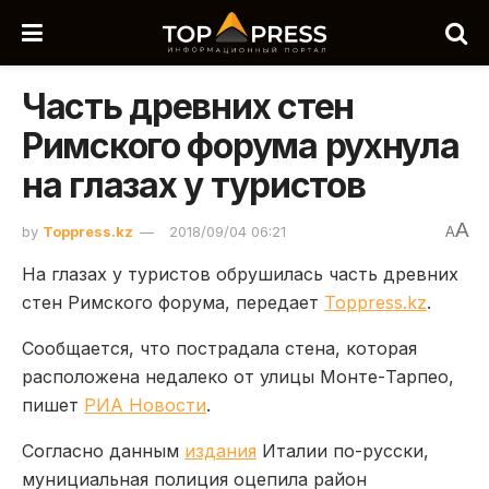
Часть древних стен
Римского форума рухнула
на глазах у туристов
A
by
Toppress.kz
2018/09/04 06:21
A
На глазах у туристов обрушилась часть древних
стен Римского форума, передает
Toppress.kz
.
Cообщается, что пострадала стена, которая
расположена недалеко от улицы Монте-Тарпео,
пишет
РИА Новости
.
Согласно данным
издания
Италии по-русски,
мунициальная полиция оцепила район