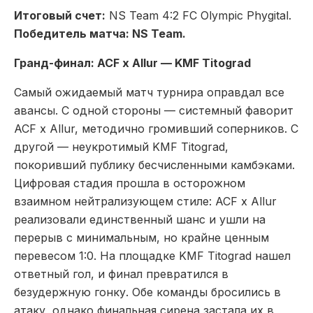
Итоговый счет:
NS Team 4:2 FC Olympic Phygital.
Победитель матча: NS Team.
Гранд-финал: ACF x Allur — KMF Titograd
Самый ожидаемый матч турнира оправдал все
авансы. С одной стороны — системный фаворит
ACF x Allur, методично громивший соперников. С
другой — неукротимый KMF Titograd,
покоривший публику бесчисленными камбэками.
Цифровая стадия прошла в осторожном
взаимном нейтрализующем стиле: ACF x Allur
реализовали единственный шанс и ушли на
перерыв с минимальным, но крайне ценным
перевесом 1:0. На площадке KMF Titograd нашел
ответный гол, и финал превратился в
безудержную гонку. Обе команды бросились в
атаку, однако финальная сирена застала их в