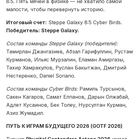
8:5. Пять мячей в физике — не хватило самой
малости, чтобы перевернуть историю.
Итоговый счет:
Steppe Galaxy 8:5 Cyber Birds.
Победитель: Steppe Galaxy.
Состав команды Steppe Galaxy (победители):
Тамирлан Джангазиев, Абзал Гарифуллин, Рустам
Курманов, Ильяс Мурзалин, Еламан Амиргазы,
Тахир Хамракулов, Руслан Бакытжан, Дмитрий
Нестеренко, Daniel Soriano.
Состав команды Cyber Birds:
Рамиль Турсынов,
Сакен Кагаров, Самат Елпанов, Дарын Олжабай,
Адлет Кусаинов, Бек Толеу, Нурсултан Курман,
Азиз Жумадил.
ПУТЬ К ИГРАМ БУДУЩЕГО 2026 (GOTF 2026)
Турнир
Phygital Contenders Astana 2026
имеет