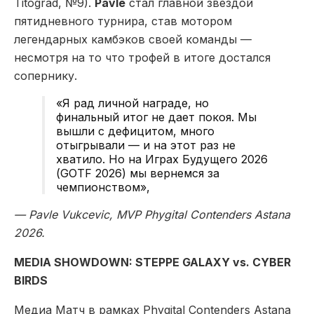
Titograd, №9).
Pavle
стал главной звездой
пятидневного турнира, став мотором
легендарных камбэков своей команды —
несмотря на то что трофей в итоге достался
сопернику.
«Я рад личной награде, но
финальный итог не дает покоя. Мы
вышли с дефицитом, много
отыгрывали — и на этот раз не
хватило. Но на Играх Будущего 2026
(GOTF 2026) мы вернемся за
чемпионством»,
— Pavle Vukcevic, MVP Phygital Contenders Astana
2026.
MEDIA SHOWDOWN: STEPPE GALAXY vs. CYBER
BIRDS
Медиа Матч в рамках Phygital Contenders Astana