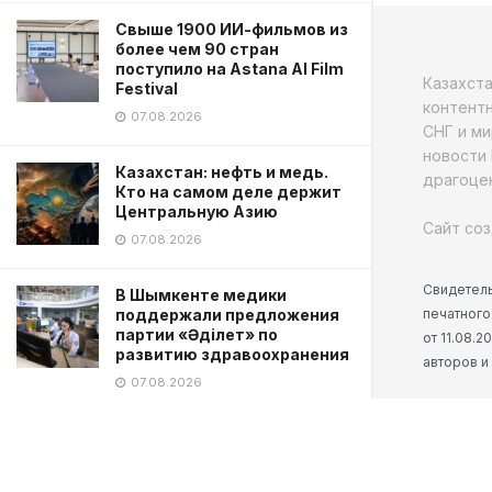
Свыше 1900 ИИ-фильмов из
более чем 90 стран
поступило на Astana AI Film
Казахст
Festival
контентн
07.08.2026
СНГ и ми
новости 
Казахстан: нефть и медь.
драгоцен
Кто на самом деле держит
Центральную Азию
Сайт соз
07.08.2026
Свидетель
В Шымкенте медики
печатного
поддержали предложения
партии «Әділет» по
от 11.08.
развитию здравоохранения
авторов и
07.08.2026
В «Самрук-Қазына» обсудили
основные направления
деятельности