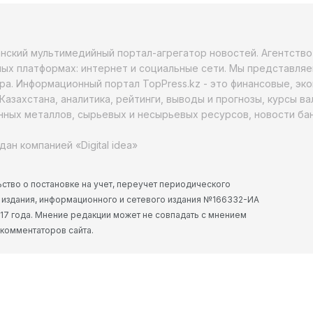
анский мультимедийный портал-агрегатор новостей. Агентств
ых платформах: интернет и социальные сети. Мы представляе
ра. Информационный портал TopPress.kz - это финансовые, эк
Казахстана, аналитика, рейтинги, выводы и прогнозы, курсы в
ных металлов, сырьевых и несырьевых ресурсов, новости бан
дан компанией «Digital idea»
ство о постановке на учет, переучет периодического
 издания, информационного и сетевого издания №166332-ИА
2017 года. Мнение редакции может не совпадать с мнением
 комментаторов сайта.