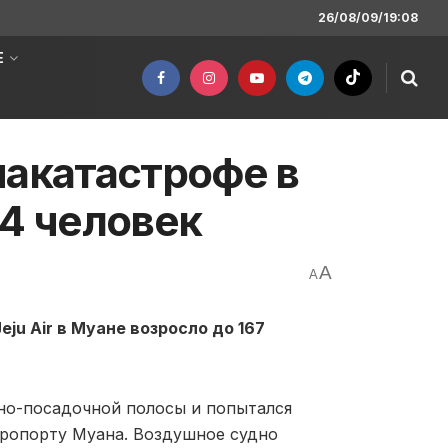
26/08/09/19:08
Е
иакатастрофе в
74 человек
A
A
ju Air в Муане возросло до 167
етно-посадочной полосы и попытался
ропорту Муана. Воздушное судно