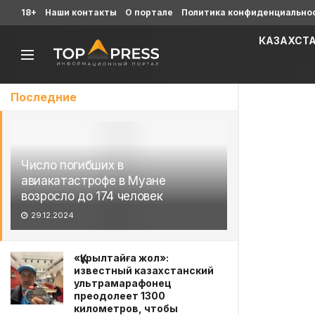
18+
Наши контакты
О портале
Политика конфиденциально
КАЗАХСТ
Последние
Число погибших в
авиакатастрофе в Муане
возросло до 174 человек
29.12.2024
«Құрылтайға жол»:
известный казахстанский
ультрамарафонец
преодолеет 1300
километров, чтобы