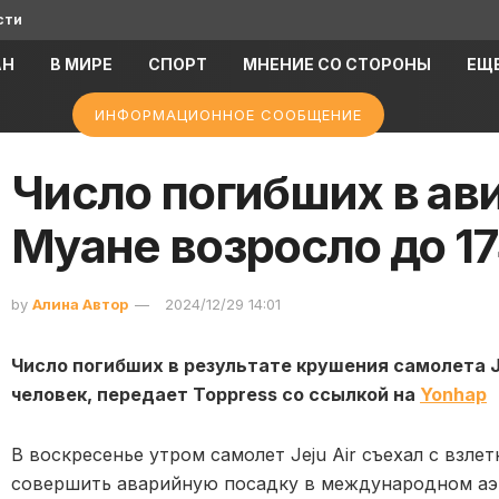
сти
АН
В МИРЕ
СПОРТ
МНЕНИЕ СО СТОРОНЫ
ЕЩ
ИНФОРМАЦИОННОЕ СООБЩЕНИЕ
Число погибших в ав
Муане возросло до 1
by
Алина Автор
2024/12/29 14:01
Число погибших в результате крушения самолета Je
человек, передает Toppress со ссылкой на
Yonhap
В воскресенье утром самолет Jeju Air съехал с взл
совершить аварийную посадку в международном аэ