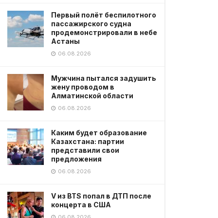
Первый полёт беспилотного
пассажирского судна
продемонстрировали в небе
Астаны
06.08.2026
Мужчина пытался задушить
жену проводом в
Алматинской области
06.08.2026
Каким будет образование
Казахстана: партии
представили свои
предложения
06.08.2026
V из BTS попал в ДТП после
концерта в США
06.08.2026