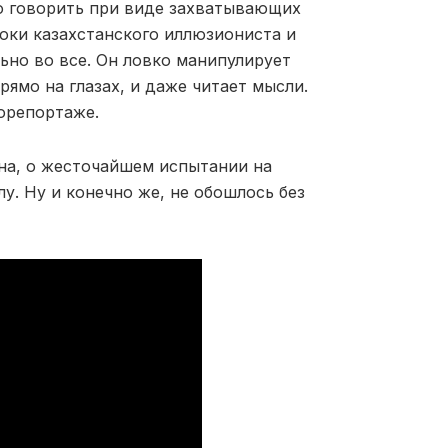
то говорить при виде захватывающих
рюки казахстанского иллюзиониста и
ьно во все. Он ловко манипулирует
ямо на глазах, и даже читает мысли.
орепортаже.
на, о жесточайшем испытании на
у. Ну и конечно же, не обошлось без