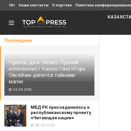
18+
Наши контакты
О портале
Политика конфиденциально
КАЗАХСТ
Последние
Чудеса, да и только: Лучший
иллюзионист Казахстана Игорь
Овсейчик делится тайнами
магии
03.09.2018
МВД РК присоединилось к
республиканскому проекту
«Читающая нация»
06.08.2026