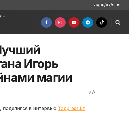
26/08/07/9:09
Е
 Лучший
ана Игорь
йнами магии
A
A
, поделился в интервью
Toppress.kz