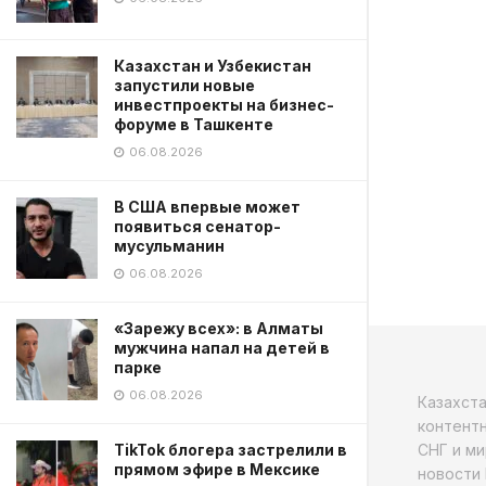
Казахстан и Узбекистан
запустили новые
инвестпроекты на бизнес-
форуме в Ташкенте
06.08.2026
В США впервые может
появиться сенатор-
мусульманин
06.08.2026
«Зарежу всех»: в Алматы
мужчина напал на детей в
парке
06.08.2026
Казахст
контентн
СНГ и ми
TikTok блогера застрелили в
прямом эфире в Мексике
новости 