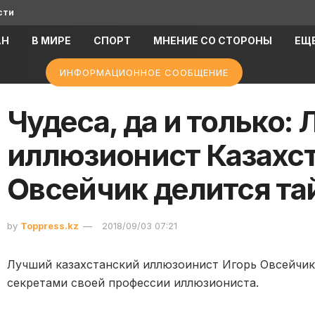
сти
АН
В МИРЕ
СПОРТ
МНЕНИЕ СО СТОРОНЫ
ЕЩ
ИНФОРМАЦИОННОЕ СООБЩЕНИЕ
Чудеса, да и только:
иллюзионист Казахст
Овсейчик делится та
by
Toppress.kz
2018/09/03 07:21
Лучший казахстанский иллюзоинист Игорь Овсейчик
секретами своей профессии иллюзиониста.