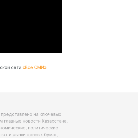
рской сети
«Все СМИ»
.
о представлено на ключевых
м главные новости Казахстана,
ономические, политические
алют и рынки ценных бумаг,