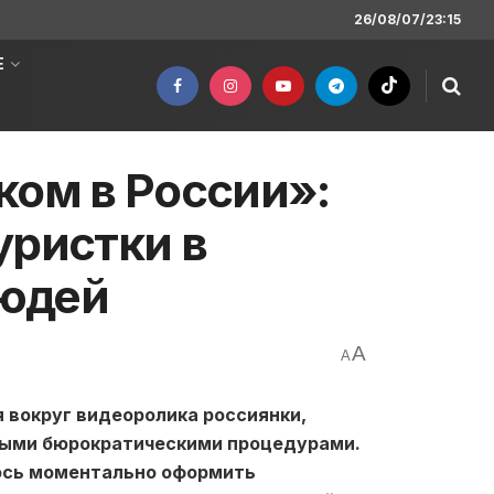
26/08/07/23:15
Е
ком в России»:
уристки в
людей
A
A
 вокруг видеоролика россиянки,
тными бюрократическими процедурами.
лось моментально оформить