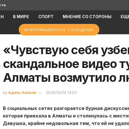
сти
АН
В МИРЕ
СПОРТ
МНЕНИЕ СО СТОРОНЫ
ЕЩ
ИНФОРМАЦИОННОЕ СООБЩЕНИЕ
«Чувствую себя узбе
скандальное видео т
Алматы возмутило 
by
Адиль Калиев
2026/05/14 13:23
В социальных сетях разгорается бурная дискуссия
которая приехала в Алматы и столкнулась с мес
Девушка, крайне недовольная тем, что ей не уда