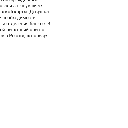
рской сети
«Все СМИ»
.