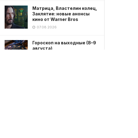
Матрица, Властелин колец,
Заклятие: новые анонсы
кино от Warner Bros
07.08.2026
Гороскоп на выходные (8–9
августа)
07.08.2026
Мужчина без одежды
устроил непристойное
поведение в парке в
Петропавловске
07.08.2026
Девятиклассник устроил
стрельбу в школе: есть
погибшие
07.08.2026