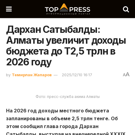
Дархан Сатыбалды:
Алматы увеличит доходы
бюджета до Т2,5 трлн в
2026 году
A
by
Темирлан Жапаров
2025/12/10 16:17
A
Фото: пресс-служба акима Алматы
На 2026 год доходы местного бюджета
запланированы в объеме 2,5 трлн тенге. Об
этом сообщил глава города Дархан
Сатыбалды, выступая на внеочередной XXХIХ