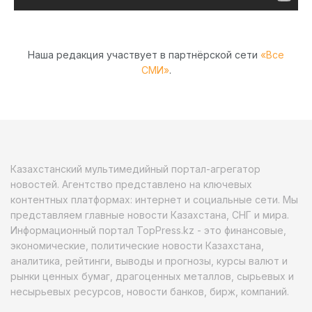
Наша редакция участвует в партнёрской сети
«Все
СМИ»
.
Казахстанский мультимедийный портал-агрегатор
новостей. Агентство представлено на ключевых
контентных платформах: интернет и социальные сети. Мы
представляем главные новости Казахстана, СНГ и мира.
Информационный портал TopPress.kz - это финансовые,
экономические, политические новости Казахстана,
аналитика, рейтинги, выводы и прогнозы, курсы валют и
рынки ценных бумаг, драгоценных металлов, сырьевых и
несырьевых ресурсов, новости банков, бирж, компаний.