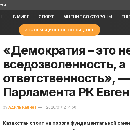
сти
АН
В МИРЕ
СПОРТ
МНЕНИЕ СО СТОРОНЫ
ЕЩ
ИНФОРМАЦИОННОЕ СООБЩЕНИЕ
«Демократия – это н
вседозволенность, а
ответственность», —
Парламента РК Евген
by
Адиль Калиев
2026/01/12 14:50
Казахстан стоит на пороге фундаментальной сме