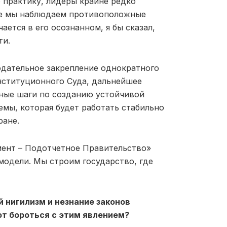
 практику, лидеры крайне редко
ее мы наблюдаем противоположные
ется в его осознанном, я бы сказал,
ти.
одательное закрепление однократного
нституционного Суда, дальнейшее
ьные шаги по созданию устойчивой
емы, которая будет работать стабильно
ране.
ент – Подотчетное Правительство»
модели. Мы строим государство, где
й нигилизм и незнание законов
ют бороться с этим явлением?