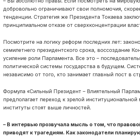
– Вы абсолютно правы. Если посмотреть на мировую
добровольно ограничивают свои полномочия, скор
тенденции. Стратегия же Президента Токаева заключа
принципиальном отказе от сверхконцентрации влас
Посмотрите на логику реформ последних лет: закон
семилетнего президентского срока, воссоздание Ко
усиление роли Парламента. Все это – последовател
политической системы государства в будущем. Сист
независимо от того, кто занимает главный пост в ст
Формула «Сильный Президент – Влиятельный Парлам
предполагает переход к зрелой институциональной 
институты стоят выше личностей.
– В интервью прозвучала мысль о том, что правово
приводят к трагедиям. Как законодатели планиру