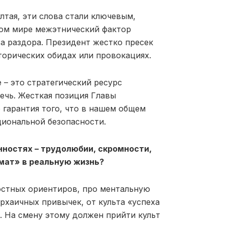
лтая, эти слова стали ключевым,
ном мире межэтнический фактор
а раздора. Президент жестко пресек
орических обидах или провокациях.
 – это стратегический ресурс
речь. Жесткая позиция Главы
 гарантия того, что в нашем общем
циональной безопасности.
нностях – трудолюбии, скромности,
амат» в реальную жизнь?
ностных ориентиров, про ментальную
архаичных привычек, от культа «успеха
. На смену этому должен прийти культ