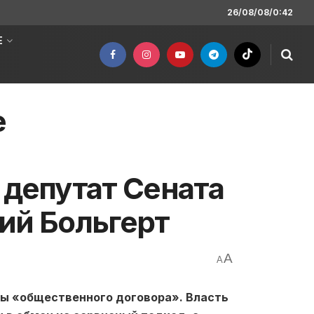
26/08/08/0:42
Е
е
 депутат Сената
ий Больгерт
A
A
ны «общественного договора». Власть