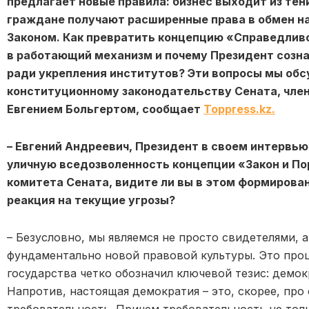
предлагает новые правила: бизнес выходит из тен
граждане получают расширенные права в обмен н
Законом. Как превратить концепцию «Справедливо
в работающий механизм и почему Президент созна
ради укрепления институтов? Эти вопросы мы обс
конституционному законодательству Сената, чле
Евгением Больгертом, сообщает
Toppress.kz.
– Евгений Андреевич, Президент в своем интервь
уличную вседозволенность концепции «Закон и По
комитета Сената, видите ли вы в этом формирован
реакция на текущие угрозы?
– Безусловно, мы являемся не просто свидетелями,
фундаментально новой правовой культуры. Это проц
государства четко обозначил ключевой тезис: демок
Напротив, настоящая демократия – это, скорее, про
требовательность. Причем требовательность не тольк