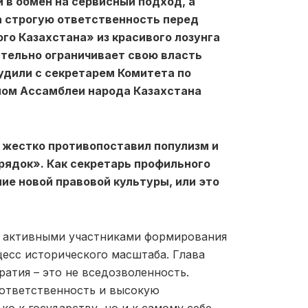
и в обмен на сервисный подход, а
а строгую ответственность перед
го Казахстана» из красивого лозунга
тельно ограничивает свою власть
удили с секретарем Комитета по
ном Ассамблеи народа Казахстана
ю жестко противопоставил популизм и
рядок». Как секретарь профильного
ие новой правовой культуры, или это
 а активными участниками формирования
есс исторического масштаба. Глава
ратия – это не вседозволенность.
 ответственность и высокую
о к государству, но и к самому себе.