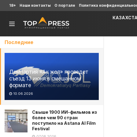
18+
Наши контакты
О портале
Политика конфиденциально
КАЗАХСТ
Последние
Демпартия «Ак жол» проведет
съезд 13 июня в смешанном
формате
10.06.2026
Свыше 1900 ИИ-фильмов из
более чем 90 стран
поступило на Astana AI Film
Festival
07.08.2026