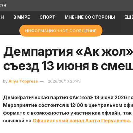
сти
АН
В МИРЕ
СПОРТ
МНЕНИЕ СО СТОРОНЫ
ЕЩ
ИНФОРМАЦИОННОЕ СООБЩЕНИЕ
Демпартия «Ак жол»
съезд 13 июня в см
by
Aliya Toppress
2026/06/10 20:45
Демократическая партия «Ак жол» 13 июня 2026 г
Мероприятие состоится в 12:00 в центральном оф
формате с возможностью участия как офлайн, так 
ссылкой на
Официальный канал Азата Перуашева.