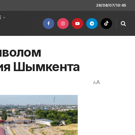
26/08/07/10:45
Е
мволом
ния Шымкента
A
A