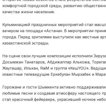
комфортной городской среды, развитию обществен
качества жизни населения.
Кульминацией праздничных мероприятий стал масшт
вечером на площади «Астана». В мероприятии приня
города. Перед зрителями выступили как местные арт
казахстанской эстрады.
На сцене свои лучшие композиции исполнили Зируза
Досымжан Танатаров, Абдижаппар Алькожа, Торегал
Жаугашар, Ильхан, RaiM и группа «КешYOU». Ведущи
известные телеведущие Еркебулан Мырзабек и Марат
Горожане и гости Шымкента активно поддерживали 
любимые песни и создавая атмосферу настоящего п
стал красочный фейерверк, украсивший ночное небо