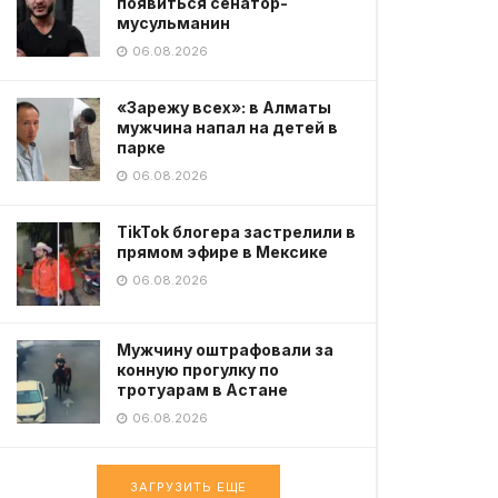
появиться сенатор-
мусульманин
06.08.2026
«Зарежу всех»: в Алматы
мужчина напал на детей в
парке
06.08.2026
TikTok блогера застрелили в
прямом эфире в Мексике
06.08.2026
Мужчину оштрафовали за
конную прогулку по
тротуарам в Астане
06.08.2026
ЗАГРУЗИТЬ ЕЩЕ