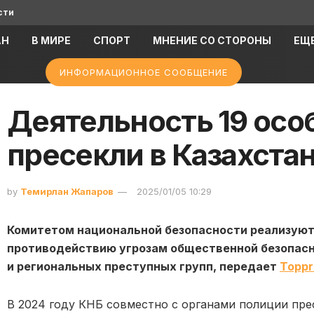
сти
АН
В МИРЕ
СПОРТ
МНЕНИЕ СО СТОРОНЫ
ЕЩ
ИНФОРМАЦИОННОЕ СООБЩЕНИЕ
Деятельность 19 осо
пресекли в Казахста
by
Темирлан Жапаров
2025/01/05 10:29
Комитетом национальной безопасности реализуют
противодействию угрозам общественной безопасн
и региональных преступных групп, передает
Toppr
В 2024 году КНБ совместно с органами полиции пре