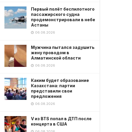
Первый полёт беспилотного
пассажирского судна
продемонстрировали в небе
Астаны
06.08.2026
Мужчина пытался задушить
жену проводом в
Алматинской области
06.08.2026
Каким будет образование
Казахстана: партии
представили свои
предложения
06.08.2026
V из BTS попал в ДТП после
концерта в США
06.08.2026