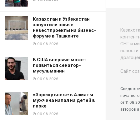
Казахстан и Узбекистан
запустили новые
Казахст
инвестпроекты на бизнес-
форуме в Ташкенте
контентн
СНГ и ми
06.08.2026
новости 
драгоцен
В США впервые может
появиться сенатор-
мусульманин
Сайт соз
06.08.2026
Свидетель
«Зарежу всех»: в Алматы
печатного
мужчина напал на детей в
от 11.08.
парке
авторов и
06.08.2026
TikTok блогера застрелили в
прямом эфире в Мексике