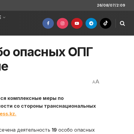
26/08/07/2:09
Е
бо опасных ОПГ
не
A
A
ся комплексные меры по
ости со стороны транснациональных
ess.kz.
сечена деятельность
1
9
особо опасных