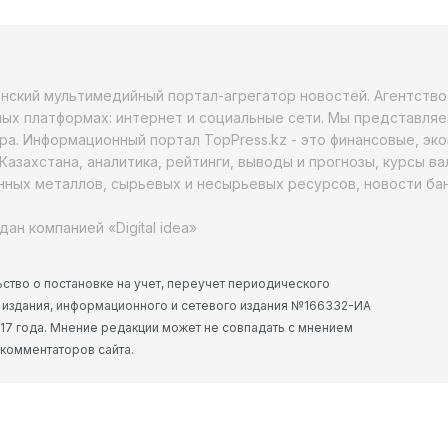
анский мультимедийный портал-агрегатор новостей. Агентств
ых платформах: интернет и социальные сети. Мы представляе
ра. Информационный портал TopPress.kz - это финансовые, эк
Казахстана, аналитика, рейтинги, выводы и прогнозы, курсы в
ных металлов, сырьевых и несырьевых ресурсов, новости бан
дан компанией «Digital idea»
ство о постановке на учет, переучет периодического
 издания, информационного и сетевого издания №166332-ИА
2017 года. Мнение редакции может не совпадать с мнением
 комментаторов сайта.