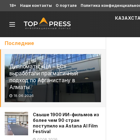
18+
Наши контакты
О портале
Политика конфиденциально
КАЗАХСТ
Последние
Дипломаты «ЦА – ЕС»
выработали прагматичный
подход по Афганистану в
Алматы
18.06.2026
Свыше 1900 ИИ-фильмов из
более чем 90 стран
поступило на Astana AI Film
Festival
07.08.2026