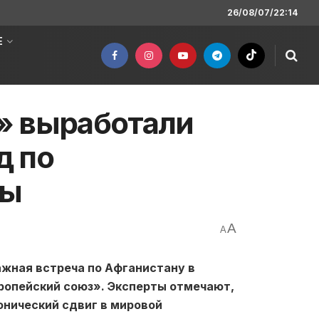
26/08/07/22:14
Е
» выработали
д по
ты
A
A
ажная встреча по Афганистану в
опейский союз». Эксперты отмечают,
онический сдвиг в мировой