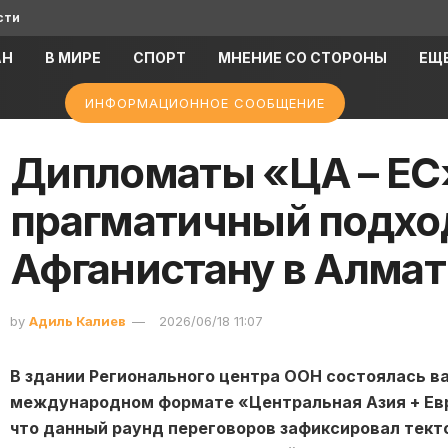
сти
АН
В МИРЕ
СПОРТ
МНЕНИЕ СО СТОРОНЫ
ЕЩ
ИНФОРМАЦИОННОЕ СООБЩЕНИЕ
Дипломаты «ЦА – ЕС
прагматичный подхо
Афганистану в Алма
by
Адиль Калиев
2026/06/18 11:07
В здании Регионального центра ООН состоялась в
международном формате «Центральная Азия + Евр
что данный раунд переговоров зафиксировал тект