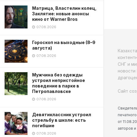
Матрица, Властелин колец,
Заклятие: новые анонсы
кино от Warner Bros
07.08.2026
Гороскоп на выходные (8–9
августа)
Казахст
07.08.2026
контентн
СНГ и ми
новости 
Мужчина без одежды
драгоцен
устроил непристойное
поведение в парке в
Сайт соз
Петропавловске
07.08.2026
Свидетель
Девятиклассник устроил
печатного
стрельбу в школе: есть
от 11.08.
погибшие
авторов и
07.08.2026