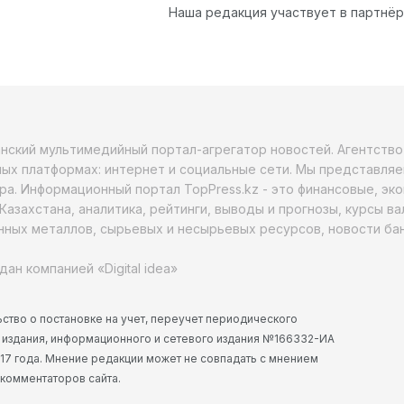
Наша редакция участвует в партнё
анский мультимедийный портал-агрегатор новостей. Агентств
ых платформах: интернет и социальные сети. Мы представляе
ра. Информационный портал TopPress.kz - это финансовые, эк
Казахстана, аналитика, рейтинги, выводы и прогнозы, курсы в
ных металлов, сырьевых и несырьевых ресурсов, новости бан
дан компанией «Digital idea»
ство о постановке на учет, переучет периодического
 издания, информационного и сетевого издания №166332-ИА
2017 года. Мнение редакции может не совпадать с мнением
 комментаторов сайта.