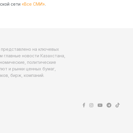
рской сети
«Все СМИ»
.
о представлено на ключевых
м главные новости Казахстана,
ономические, политические
алют и рынки ценных бумаг,
ков, бирж, компаний.