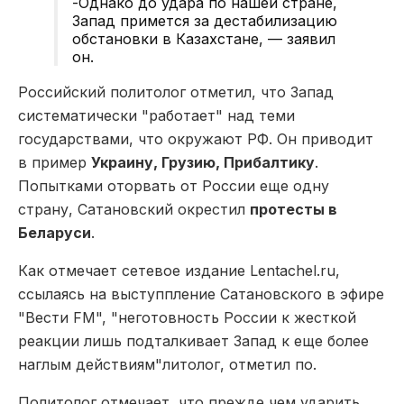
-Однако до удара по нашей стране,
Запад примется за дестабилизацию
обстановки в Казахстане, — заявил
он.
Российский политолог отметил, что Запад
систематически "работает" над теми
государствами, что окружают РФ. Он приводит
в пример
Украину, Грузию, Прибалтику
.
Попытками оторвать от России еще одну
страну, Сатановский окрестил
протесты в
Беларуси
.
Как отмечает сетевое издание Lentachel.ru,
ссылаясь на выступпление Сатановского в эфире
"Вести FM", "неготовность России к жесткой
реакции лишь подталкивает Запад к еще более
наглым действиям"литолог, отметил по.
Политолог отмечает, что прежде чем ударить