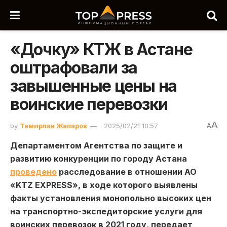
«Дочку» КТЖ в Астане
оштрафовали за
завышенные цены на
воинские перевозки
A
by
Темирлан Жапаров
2025/02/21 10:57
A
Департаментом Агентства по защите и
развитию конкуренции по городу Астана
проведено
расследование в отношении АО
«KTZ EXPRESS», в ходе которого выявлены
факты установления монопольно высоких цен
на транспортно-экспедиторские услуги для
воинских перевозок в 2021 году, передает