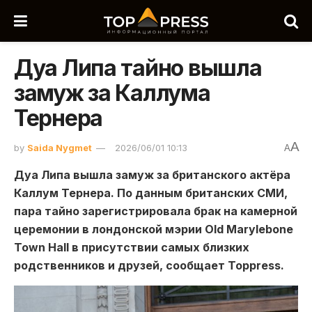
Дуа Липа тайно вышла
замуж за Каллума
Тернера
A
by
Saida Nygmet
2026/06/01 10:13
A
Дуа Липа вышла замуж за британского актёра
Каллум Тернера. По данным британских СМИ,
пара тайно зарегистрировала брак на камерной
церемонии в лондонской мэрии Old Marylebone
Town Hall в присутствии самых близких
родственников и друзей, сообщает Toppress.