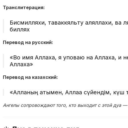
Транслитерация:
Бисмилляхи, таваккяльту ғаляллахи, ва л
биллях
Перевод на русский:
«Во имя Аллаха, я уповаю на Аллаха, и 
Аллаха»
Перевод на казахский:
«Алланың атымен, Аллаға сүйендім, күш т
Ангелы сопровождают того, кто выходит с этой дуа — 