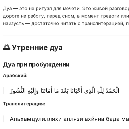
Дуа — это не ритуал для мечети. Это живой разгово
дороге на работу, перед сном, в момент тревоги ил
наизусть — достаточно читать с транслитерацией, по
🌅 Утренние дуа
Дуа при пробуждении
Арабский:
الْحَمْدُ لِلَّهِ الَّذِي أَحْيَانَا بَعْدَ مَا أَمَاتَنَا وَإِلَيْهِ النُّشُورُ
Транслитерация:
Альхамдулилляхи аллязи ахйяна бағда м