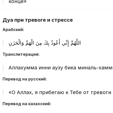
конце»
Дуа при тревоге и стрессе
Арабский:
اللَّهُمَّ إِنِّي أَعُوذُ بِكَ مِنَ الْهَمِّ وَالْحَزَنِ
Транслитерация:
Аллахумма инни ағузу бика миналь-хамм
Перевод на русский:
«О Аллах, я прибегаю к Тебе от тревоги
Перевод на казахский: