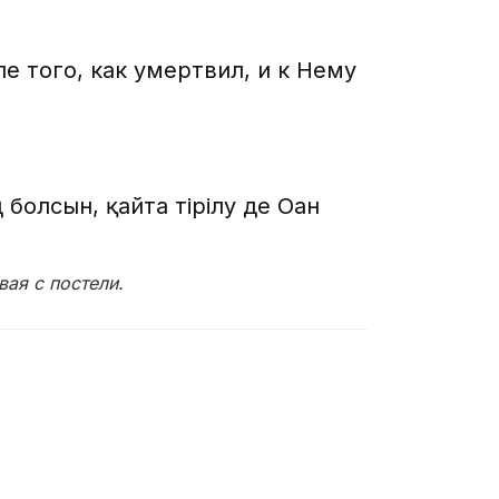
е того, как умертвил, и к Нему
д болсын, қайта тірілу де Оған
вая с постели.