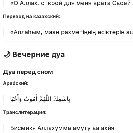
«О Аллах, открой для меня врата Своей
Перевод на казахский:
«Аллаһым, маған рахметіңнің есіктерін а
🌙 Вечерние дуа
Дуа перед сном
Арабский:
بِاسْمِكَ اللَّهُمَّ أَمُوتُ وَأَحْيَا
Транслитерация:
Бисмикя Аллахумма амуту ва ахйя