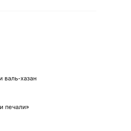
и валь-хазан
 и печали»