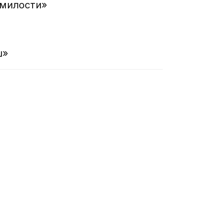
 милости»
ш»