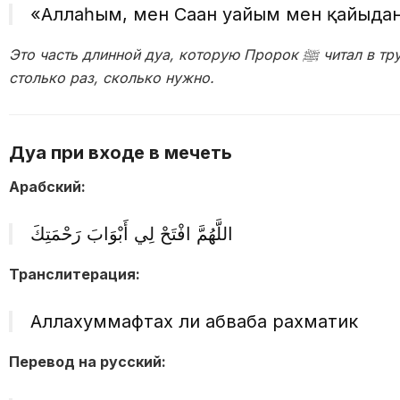
«Аллаһым, мен Саған уайым мен қайғыда
Это часть длинной дуа, которую Пророк ﷺ читал в трудные моменты. Её можно повторять
столько раз, сколько нужно.
Дуа при входе в мечеть
Арабский:
اللَّهُمَّ افْتَحْ لِي أَبْوَابَ رَحْمَتِكَ
Транслитерация:
Аллахуммафтах ли абваба рахматик
Перевод на русский: