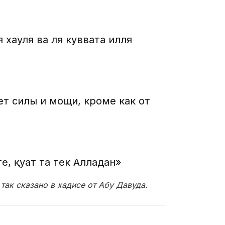
я хауля ва ля куввата илля
нет силы и мощи, кроме как от
е, қуат та тек Алладан»
так сказано в хадисе от Абу Давуда.