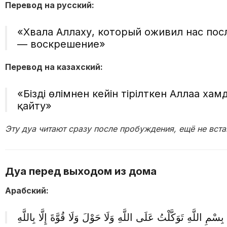
Перевод на русский:
«Хвала Аллаху, который оживил нас посл
— воскрешение»
Перевод на казахский:
«Бізді өлімнен кейін тірілткен Аллаға хам
қайту»
Эту дуа читают сразу после пробуждения, ещё не вста
Дуа перед выходом из дома
Арабский:
بِسْمِ اللَّهِ تَوَكَّلْتُ عَلَى اللَّهِ وَلَا حَوْلَ وَلَا قُوَّةَ إِلَّا بِاللَّهِ