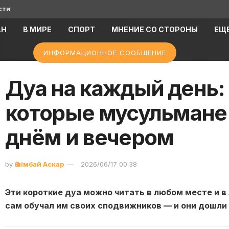
сти
АН
В МИРЕ
СПОРТ
МНЕНИЕ СО СТОРОНЫ
ЕЩ
ИНФОРМАЦИОННОЕ СООБЩЕНИЕ
Дуа на каждый день: 
которые мусульмане
днём и вечером
by
Әшімбай Аскар
2026/06/17 00:38
Эти короткие дуа можно читать в любом месте и в
сам обучал им своих сподвижников — и они дошли 