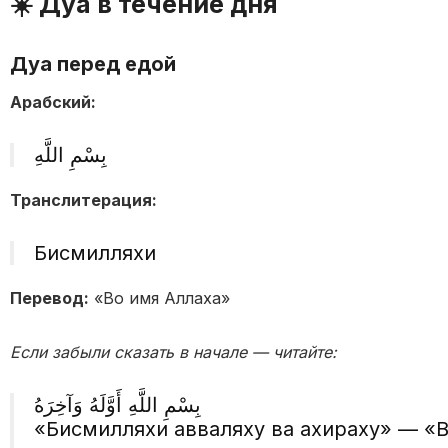
☀️ Дуа в течение дня
Дуа перед едой
Арабский:
بِسْمِ اللَّهِ
Транслитерация:
Бисмилляхи
Перевод:
«Во имя Аллаха»
Если забыли сказать в начале — читайте:
بِسْمِ اللَّهِ أَوَّلَهُ وَآخِرَهُ
«Бисмилляхи авваляху ва ахираху» — «В