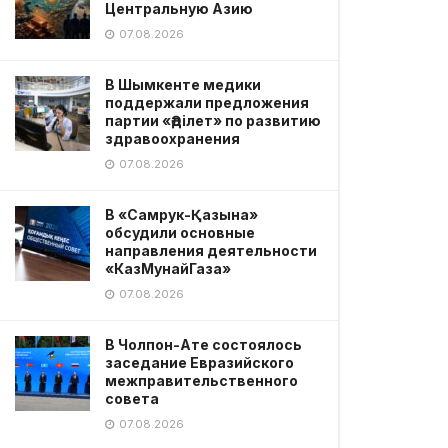
Центральную Азию
07.08.2026
В Шымкенте медики
поддержали предложения
партии «Әділет» по развитию
здравоохранения
07.08.2026
В «Самрук-Қазына»
обсудили основные
направления деятельности
«КазМунайГаза»
07.08.2026
В Чолпон-Ате состоялось
заседание Евразийского
межправительственного
совета
07.08.2026