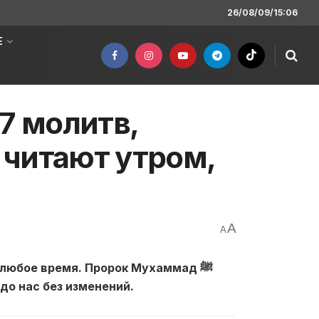
26/08/09/15:06
Е
7 молитв,
 читают утром,
A
A
 любое время. Пророк Мухаммад ﷺ
до нас без изменений.