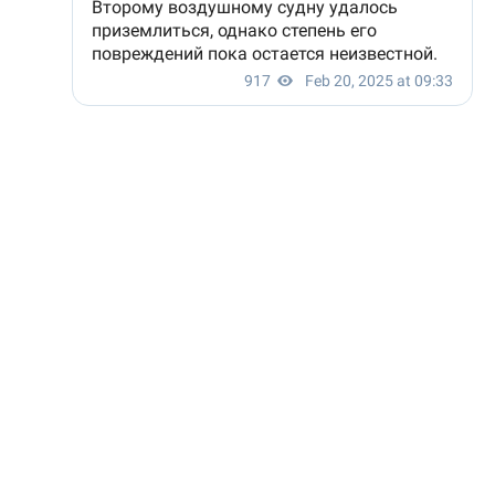
Наша редакция участвует в партнёрской сети
«Все
СМИ»
.
Казахстанский мультимедийный портал-агрегатор
новостей. Агентство представлено на ключевых
контентных платформах: интернет и социальные сети. Мы
представляем главные новости Казахстана, СНГ и мира.
Информационный портал TopPress.kz - это финансовые,
экономические, политические новости Казахстана,