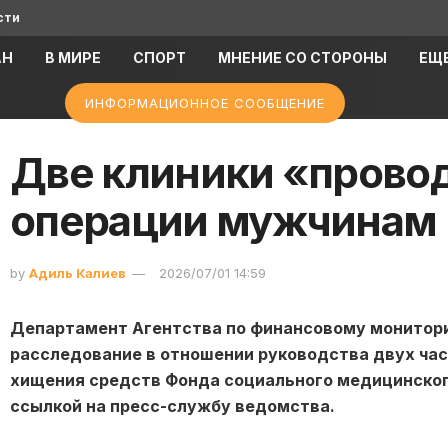
сти
АН
В МИРЕ
СПОРТ
МНЕНИЕ СО СТОРОНЫ
ЕЩ
ИНФОРМАЦИОННОЕ СООБЩЕНИЕ
Две клиники «прово
операции мужчинам 
by
Адиль Калиев
2026/07/01 14:59
Департамент Агентства по финансовому монитори
расследование в отношении руководства двух ча
хищения средств Фонда социального медицинского
ссылкой на пресс-службу ведомства.