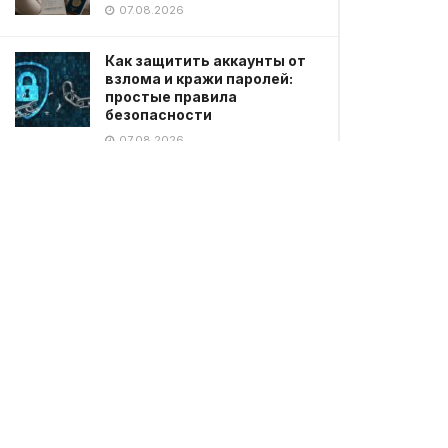
07.08.2026
Как защитить аккаунты от
взлома и кражи паролей:
простые правила
безопасности
07.08.2026
Парень в костюме Смерти
пугал пациентов больницы в
Уэльсе
07.08.2026
В курортной зоне Бурабай
началось масштабное
военное реалити-шоу «100
Sarbaz»
07.08.2026
ЗАГРУЗИТЬ ЕЩЕ