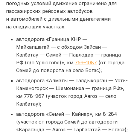
погодных условий движение ограничено для
пассажирских рейсовых автобусов
и автомобилей с дизельными двигателями
на следующих участках:
автодорога «Граница КНР —
Майкапшагай — с обходом Зайсан —
Калбатау — Семей — Павлодар — граница
РФ (п/п Урлютобе)», км
756–1087
(от города
Семей до поворота на село Богас);
автодорога «Алматы — Талдыкорган — Усть-
Каменогорск — Шемонаиха — граница РФ»,
км 778–967 (участок город Аягоз — село
Калбатау);
автодорога «Семей — Кайнар», км 8–284
(участок от города Семей до автодороги
«Караганда — Аягоз — Тарбагатай — Богас»);