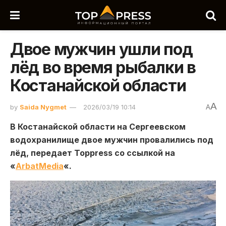
Двое мужчин ушли под
лёд во время рыбалки в
Костанайской области
A
by
Saida Nygmet
2026/03/19 10:14
A
В Костанайской области на Сергеевском
водохранилище двое мужчин провалились под
лёд, передает Toppress со ссылкой на
«
ArbatMedia
«.