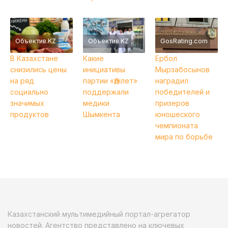
Объектив.KZ
Объектив.KZ
GosRating.com
В Казахстане
Какие
Ербол
снизились цены
инициативы
Мырзабосынов
на ряд
партии «Әділет»
наградил
социально
поддержали
победителей и
значимых
медики
призеров
продуктов
Шымкента
юношеского
чемпионата
мира по борьбе
Казахстанский мультимедийный портал-агрегатор
новостей. Агентство представлено на ключевых