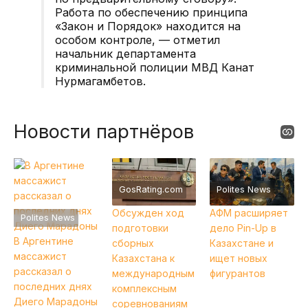
Работа по обеспечению принципа
«Закон и Порядок» находится на
особом контроле, — отметил
начальник департамента
криминальной полиции МВД Канат
Нурмагамбетов.
Новости партнёров
GosRating.com
Polites News
Обсужден ход
АФМ расширяет
Polites News
подготовки
дело Pin-Up в
В Аргентине
сборных
Казахстане и
массажист
Казахстана к
ищет новых
рассказал о
международным
фигурантов
последних днях
комплексным
Диего Марадоны
соревнованиям