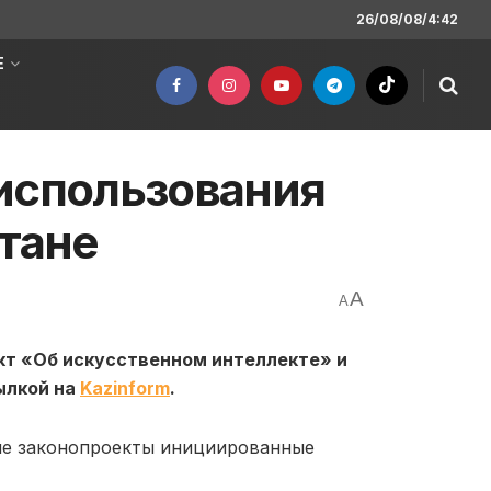
26/08/08/4:42
Е
использования
стане
A
A
кт «Об искусственном интеллекте» и
ылкой на
Kazinform
.
ые законопроекты инициированные