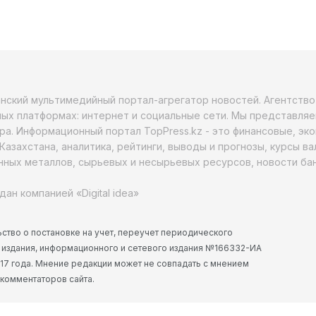
анский мультимедийный портал-агрегатор новостей. Агентств
ых платформах: интернет и социальные сети. Мы представляе
ра. Информационный портал TopPress.kz - это финансовые, эк
Казахстана, аналитика, рейтинги, выводы и прогнозы, курсы в
ных металлов, сырьевых и несырьевых ресурсов, новости бан
дан компанией «Digital idea»
ство о постановке на учет, переучет периодического
 издания, информационного и сетевого издания №166332-ИА
2017 года. Мнение редакции может не совпадать с мнением
 комментаторов сайта.