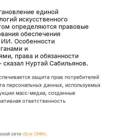
тановление единой
логий искусственного
том определяются правовые
ования обеспечения
 ИИ. Особенности
рганами и
ми, права и обязанности
 сказал Нуртай Сабильянов.
спечивается защита прав потребителей
та персональных данных, используемых
укции масс-медиа, созданные
ативная ответственность
рской сети
«Все СМИ»
.