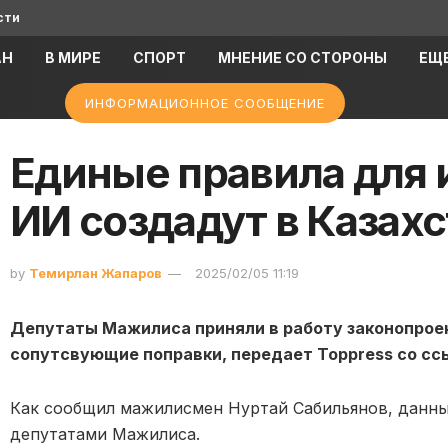
сти
АН
В МИРЕ
СПОРТ
МНЕНИЕ СО СТОРОНЫ
ЕЩ
ИНФОРМАЦИОННОЕ СООБЩЕНИЕ
Единые правила для 
ИИ создадут в Казах
by
Темирлан Жапаров
2025/02/05 11:19
Депутаты Мажилиса приняли в работу законопрое
сопутсвующие поправки, передает Toppress со сс
Как сообщил мажилисмен Нуртай Сабильянов, данн
депутатами Мажилиса.