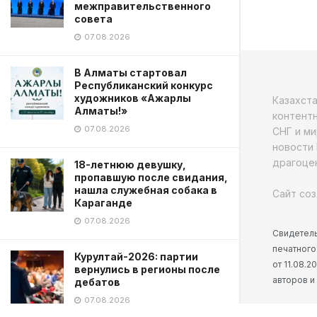
межправительственного
совета
07.08.2026
В Алматы стартовал
Республиканский конкурс
художников «Ажарлы
Казахст
Алматы!»
контентн
07.08.2026
СНГ и ми
новости 
драгоцен
18-летнюю девушку,
пропавшую после свидания,
нашла служебная собака в
Сайт соз
Караганде
07.08.2026
Свидетель
печатного
Курултай-2026: партии
от 11.08.
вернулись в регионы после
авторов и
дебатов
07.08.2026