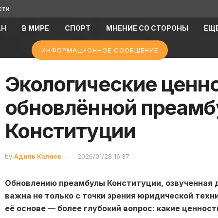
сти
АН
В МИРЕ
СПОРТ
МНЕНИЕ СО СТОРОНЫ
ЕЩ
ИНФОРМАЦИОННОЕ СООБЩЕНИЕ
Экологические ценно
обновлённой преамб
Конституции
by
Адиль Калиев
2026/01/28 16:37
Обновлению преамбулы Конституции, озвученная 
важна не только с точки зрения юридической техн
её основе — более глубокий вопрос: какие ценнос