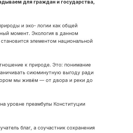
адываем для граждан и государства,
природы и эко- логии как общей
ный момент. Экология в данном
и становится элементом национальной
отношение к природе. Это: понимание
раничивать сиюминутную выгоду ради
тором мы живём — от двора и реки до
 на уровне преамбулы Конституции
чатель благ, а соучастник сохранения