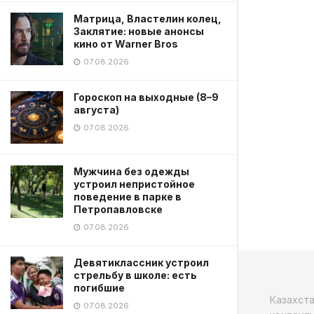
Матрица, Властелин колец,
Заклятие: новые анонсы
кино от Warner Bros
07.08.2026
Гороскоп на выходные (8–9
августа)
07.08.2026
Мужчина без одежды
устроил непристойное
поведение в парке в
Петропавловске
07.08.2026
Девятиклассник устроил
стрельбу в школе: есть
погибшие
Казахст
07.08.2026