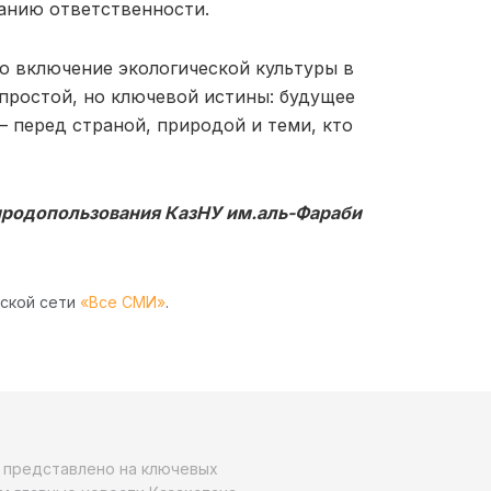
анию ответственности.
о включение экологической культуры в
 простой, но ключевой истины: будущее
— перед страной, природой и теми, кто
риродопользования КазНУ им.аль-Фараби
рской сети
«Все СМИ»
.
о представлено на ключевых