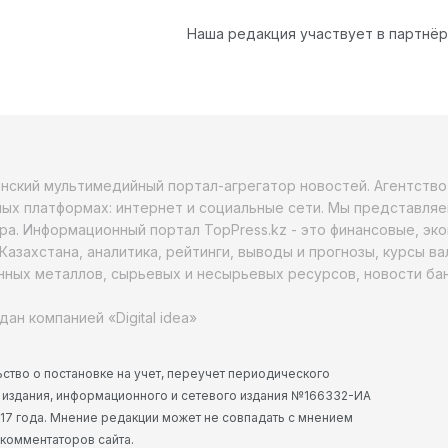
Наша редакция участвует в партнё
анский мультимедийный портал-агрегатор новостей. Агентств
ых платформах: интернет и социальные сети. Мы представляе
ра. Информационный портал TopPress.kz - это финансовые, эк
Казахстана, аналитика, рейтинги, выводы и прогнозы, курсы в
ных металлов, сырьевых и несырьевых ресурсов, новости бан
дан компанией «Digital idea»
ство о постановке на учет, переучет периодического
 издания, информационного и сетевого издания №166332-ИА
2017 года. Мнение редакции может не совпадать с мнением
 комментаторов сайта.