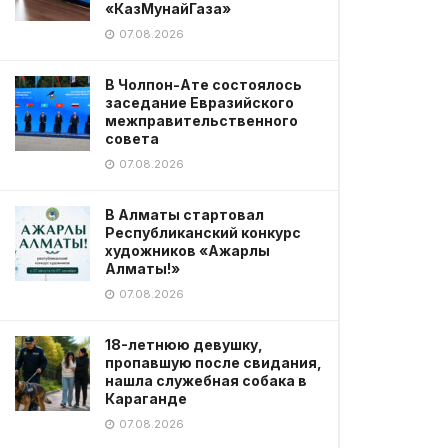
«КазМунайГаза»
07.08.2026
В Чолпон-Ате состоялось
заседание Евразийского
межправительственного
совета
07.08.2026
В Алматы стартовал
Республиканский конкурс
художников «Ажарлы
Алматы!»
07.08.2026
18-летнюю девушку,
пропавшую после свидания,
нашла служебная собака в
Караганде
07.08.2026