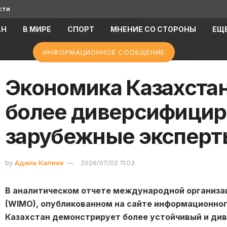
сти
АН
В МИРЕ
СПОРТ
МНЕНИЕ СО СТОРОНЫ
ЕЩ
ИНФОРМАЦИОННОЕ СООБЩЕНИЕ
Экономика Казахстан
более диверсифицир
зарубежные эксперт
by
Адиль Калиев
2026/07/02 11:03
В аналитическом отчете международной организаци
(WIMO), опубликованном на сайте информационного
Казахстан демонстрирует более устойчивый и ди