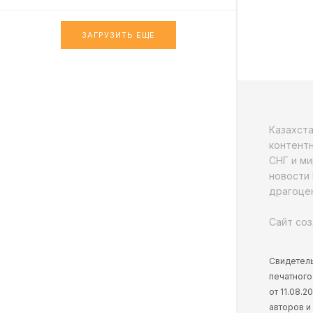
ЗАГРУЗИТЬ ЕЩЕ
Казахст
контентн
СНГ и ми
новости 
драгоцен
Сайт соз
Свидетель
печатного
от 11.08.
авторов и