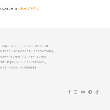
рской сети
«Все СМИ»
.
о представлено на ключевых
м главные новости Казахстана,
ономические, политические
алют и рынки ценных бумаг,
ков, бирж, компаний.