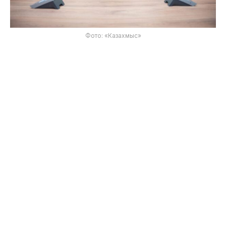
Фото: «Казахмыс»
Корпорация Казахмыс
продолжает развивать
взаимодействие с государственными
органами, научными и образовательными
организациями для подготовки инженерных
кадров и внедрения прикладных научных
решений в горно-металлургическом
комплексе, передает Toppress со ссылкой на
пресс-службу корпорации «Казахмыс».
На рабочей встрече Министра науки и высшего
образования РК
Саясат Нурбек
и председателя
правления
Руслан Өскенәлі
обсуждены ключевые
направления сотрудничества: научно-
исследовательские и опытно-конструкторские