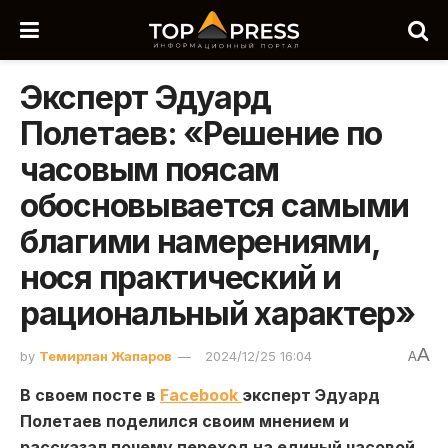
Эксперт Эдуард
Полетаев: «Решение по
часовым поясам
обосновывается самыми
благими намерениями,
нося практический и
рациональный характер»
A
by
Темирлан Жапаров
2024/12/25 16:04
A
В своем посте в
Facebook
эксперт Эдуард
Полетаев поделился своим мнением и
рассказал почему переход на единый часовой