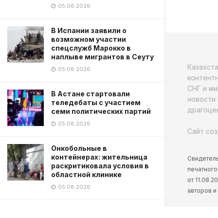
05.08.2026
В Испании заявили о
возможном участии
спецслужб Марокко в
наплыве мигрантов в Сеуту
Казахст
05.08.2026
контентн
СНГ и ми
В Астане стартовали
новости 
теледебаты с участием
драгоцен
семи политических партий
05.08.2026
Сайт соз
Онкобольные в
контейнерах: жительница
Свидетель
раскритиковала условия в
печатного
областной клинике
от 11.08.
05.08.2026
авторов и
Токаев поздравил