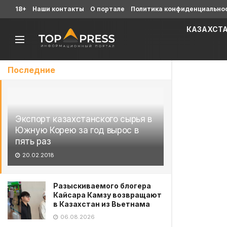
18+
Наши контакты
О портале
Политика конфиденциально
КАЗАХСТ
Последние
Экспорт казахстанского сырья в
Южную Корею за год вырос в
пять раз
20.02.2018
Разыскиваемого блогера
Кайсара Камзу возвращают
в Казахстан из Вьетнама
06.08.2026