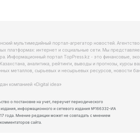
анский мультимедийный портал-агрегатор новостей. Агентств
ых платформах: интернет и социальные сети. Мы представляе
ра. Информационный портал TopPress.kz - это финансовые, эк
Казахстана, аналитика, рейтинги, выводы и прогнозы, курсы в
ных металлов, сырьевых и несырьевых ресурсов, новости бан
дан компанией «Digital idea»
ство о постановке на учет, переучет периодического
 издания, информационного и сетевого издания №166332-ИА
2017 года. Мнение редакции может не совпадать с мнением
 комментаторов сайта.