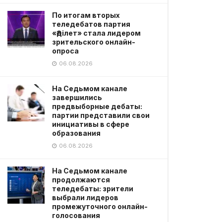
По итогам вторых
теледебатов партия
«Әділет» стала лидером
зрительского онлайн-
опроса
06.08.2026
На Седьмом канале
завершились
предвыборные дебаты:
партии представили свои
инициативы в сфере
образования
06.08.2026
На Седьмом канале
продолжаются
теледебаты: зрители
выбрали лидеров
промежуточного онлайн-
голосования