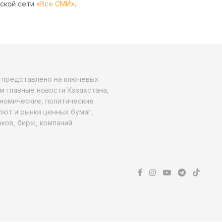
рской сети
«Все СМИ»
.
о представлено на ключевых
м главные новости Казахстана,
ономические, политические
алют и рынки ценных бумаг,
ков, бирж, компаний.