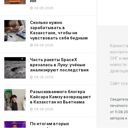
ИИ
06.08.2026
Сколько нужно
зарабатывать в
Казахстане, чтобы не
чувствовать себя бедным
Казахст
06.08.2026
контентн
СНГ и ми
Часть ракеты SpaceX
новости 
врезалась в Луну: учёные
анализируют последствия
драгоцен
06.08.2026
Сайт соз
Разыскиваемого блогера
Кайсара Камзу возвращают
Свидетель
в Казахстан из Вьетнама
печатного
06.08.2026
от 11.08.
авторов и
По итогам вторых