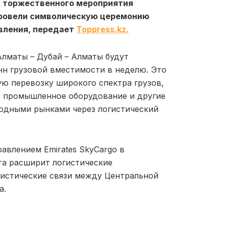
х торжественного мероприятия
провели символическую церемонию
авления, передает
Toppress.kz.
лматы – Дубай – Алматы будут
нн грузовой вместимости в неделю. Это
ю перевозку широкого спектра грузов,
, промышленное оборудование и другие
одными рынками через логистический
влением Emirates SkyCargo в
та расширит логистические
гистические связи между Центральной
а.