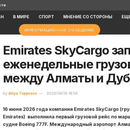
сти
АН
В МИРЕ
СПОРТ
МНЕНИЕ СО СТОРОНЫ
ЕЩ
ИНФОРМАЦИОННОЕ СООБЩЕНИЕ
Emirates SkyCargo за
еженедельные грузо
между Алматы и Ду
by
Aliya Toppress
2026/06/19 18:56
16 июня 2026 года компания Emirates SkyCargo (г
Emirates)
выполнила первый грузовой рейс по мар
судне Boeing 777F. Международный аэропорт Алма