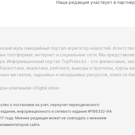
Наша редакция участвует в партнё
анский мультимедийный портал-агрегатор новостей. Агентств
ых платформах: интернет и социальные сети. Мы представляе
ра. Информационный портал TopPress.kz - это финансовые, эк
Казахстана, аналитика, рейтинги, выводы и прогнозы, курсы в
ных металлов, сырьевых и несырьевых ресурсов, новости бан
дан компанией «Digital idea»
ство о постановке на учет, переучет периодического
 издания, информационного и сетевого издания №166332-ИА
2017 года. Мнение редакции может не совпадать с мнением
 комментаторов сайта.