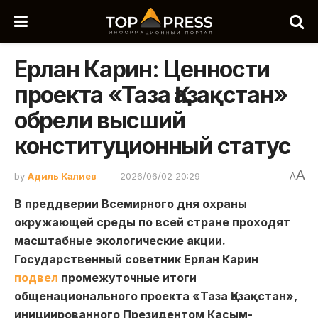
Ерлан Карин: Ценности
проекта «Таза Қазақстан»
обрели высший
конституционный статус
A
by
Адиль Калиев
2026/06/02 20:29
A
В преддверии Всемирного дня охраны
окружающей среды по всей стране проходят
масштабные экологические акции.
Государственный советник Ерлан Карин
подвел
промежуточные итоги
общенационального проекта «Таза Қазақстан»,
инициированного Президентом Касым-