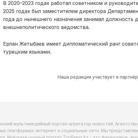
В 2020–2023 годах работал советником и руководит
2025 годах был заместителем директора Департаме
года до нынешнего назначения занимал должность 
внешнеполитического ведомства.
Ерлан Жетыбаев имеет дипломатический ранг советни
турецким языками.
Наша редакция участвует в партнё
анский мультимедийный портал-агрегатор новостей. Агентств
ых платформах: интернет и социальные сети. Мы представляе
ра. Информационный портал TopPress.kz - это финансовые, эк