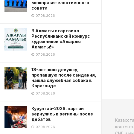
межправительственного
совета
07.08.2026
В Алматы стартовал
Республиканский конкурс
художников «Ажарлы
Алматы!»
07.08.2026
18-летнюю девушку,
пропавшую после свидания,
нашла служебная собака в
Караганде
07.08.2026
Курултай-2026: партии
вернулись в регионы после
дебатов
Казахст
контентн
07.08.2026
СНГ и ми