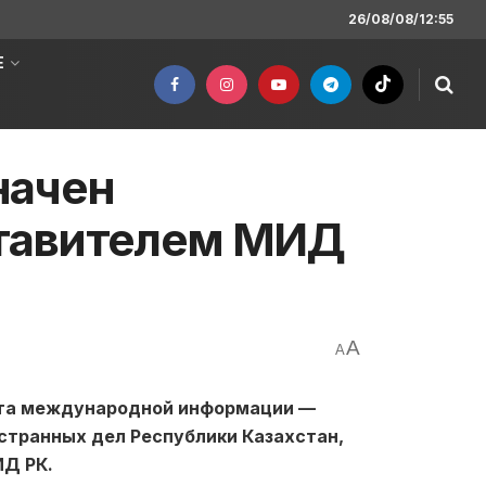
26/08/08/12:55
Е
начен
тавителем МИД
A
A
ета международной информации —
транных дел Республики Казахстан,
ИД РК.