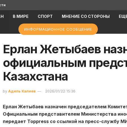
сти
АН
В МИРЕ
СПОРТ
МНЕНИЕ СО СТОРОНЫ
ЕЩ
ИНФОРМАЦИОННОЕ СООБЩЕНИЕ
Ерлан Жетыбаев наз
официальным предс
Казахстана
by
Адиль Калиев
2026/01/22 15:36
Ерлан Жетыбаев назначен председателем Комит
Официальным представителем Министерства инос
передает Toppress со ссылкой на пресс-службу М