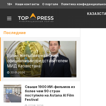
18+
Наши контакты
О портале
Политика конфиденциально
КАЗАХСТ
Последние
Ерлан Жетыбаев назначен
официальным представителем
МИД Казахстана
22.01.2026
Свыше 1900 ИИ-фильмов из
более чем 90 стран
поступило на Astana AI Film
Festival
07.08.2026