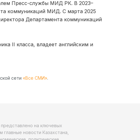
елем Пресс-службы МИД РК. В 2023–
нта коммуникаций МИД. С марта 2025
директора Департамента коммуникаций
ка II класса, владеет английским и
рской сети
«Все СМИ»
.
о представлено на ключевых
м главные новости Казахстана,
ономические, политические