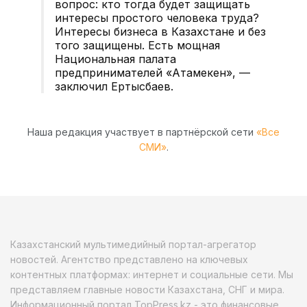
вопрос: кто тогда будет защищать
интересы простого человека труда?
Интересы бизнеса в Казахстане и без
того защищены. Есть мощная
Национальная палата
предпринимателей «Атамекен», —
заключил Ертысбаев.
Наша редакция участвует в партнёрской сети
«Все
СМИ»
.
Казахстанский мультимедийный портал-агрегатор
новостей. Агентство представлено на ключевых
контентных платформах: интернет и социальные сети. Мы
представляем главные новости Казахстана, СНГ и мира.
Информационный портал TopPress.kz - это финансовые,