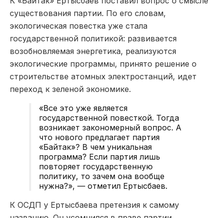
К «Байтак» Ертысбаев поставил вопрос о смысле
существования партии. По его словам,
экологическая повестка уже стала
государственной политикой: развивается
возобновляемая энергетика, реализуются
экологические программы, принято решение о
строительстве атомных электростанций, идет
переход к зеленой экономике.
«Все это уже является
государственной повесткой. Тогда
возникает закономерный вопрос. А
что нового предлагает партия
«Байтак»? В чем уникальная
программа? Если партия лишь
повторяет государственную
политику, то зачем она вообще
нужна?», — отметил Ертысбаев.
К ОСДП у Ертысбаева претензия к самому
названию. Он усомнился в праве партии