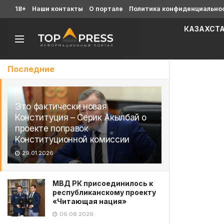
18+
Наши контакты
О портале
Политика конфиденциально
КАЗАХСТ
Последние
Это фактически новая
Конституция – Серик Акылбай о
проекте поправок
Конституционной комиссии
29.01.2026
МВД РК присоединилось к
республиканскому проекту
«Читающая нация»
06.08.2026