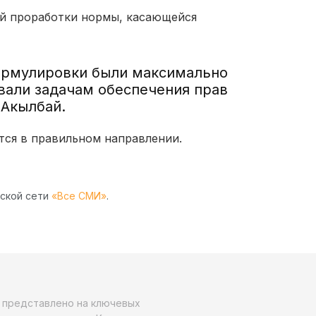
ой проработки нормы, касающейся
ормулировки были максимально
вали задачам обеспечения прав
 Акылбай.
тся в правильном направлении.
рской сети
«Все СМИ»
.
о представлено на ключевых