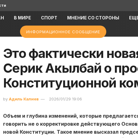
сти
АН
В МИРЕ
СПОРТ
МНЕНИЕ СО СТОРОНЫ
ЕЩ
ИНФОРМАЦИОННОЕ СООБЩЕНИЕ
Это фактически нова
Серик Акылбай о про
Конституционной ко
by
Адиль Калиев
2026/01/29 19:06
Объем и глубина изменений, которые предлагаетс
говорить не о корректировке действующего Основно
новой Конституции. Такое мнение высказал предс