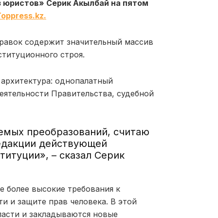
 юристов» Серик Акылбай на пятом
oppress.kz.
правок содержит значительный массив
титуционного строя.
 архитектура: однопалатный
еятельности Правительства, судебной
емых преобразований, считаю
редакции действующей
титуции», – сказал Серик
же более высокие требования к
и и защите прав человека. В этой
ласти и закладываются новые