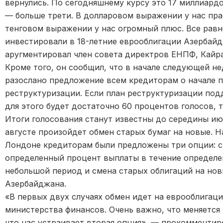
вернулись. По сегодняшнему курсу это 17 миллиард
— больше трети. В долларовом выражении у нас прак
тенговом выражении у нас огромный плюс. Все равно
инвестировали в 18-летние еврооблигации Азербай
аругментировал член совета директров ЕНПФ, Кайр
Кроме того, он сообщил, что в начале следующей н
разослано предложение всем кредиторам о начале п
реструктуризации. Если план реструктуризации под
для этого будет достаточно 60 процентов голосов, 
Итоги голосования станут известны до середины июл
августе произойдет обмен старых бумаг на новые. Н
Лондоне кредиторам были предложены три опции: с
определенный процент выплаты в течение определе
небольшой период и смена старых облигаций на но
Азербайджана.
«В первых двух случаях обмен идет на еврооблигац
министерства финансов. Очень важно, что меняется 
что нас устраивает вторая опция», — прокомментир