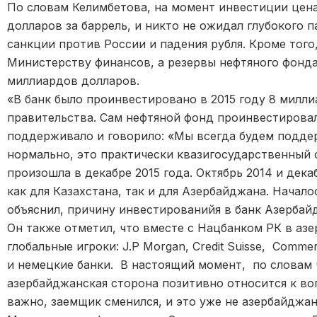
По словам Келимбетова, на момент инвестиции цена
долларов за баррель, и никто не ожидал глубокого 
санкции против России и падения рубля. Кроме того
Министерству финансов, а резервы нефтяного фонда
миллиардов долларов.
«В банк было проинвестировано в 2015 году 8 милл
правительства. Сам нефтяной фонд проинвестирова
поддерживало и говорило: «Мы всегда будем поддер
нормально, это практически квазигосударственный 
произошла в декабре 2015 года. Октябрь 2014 и дека
как для Казахстана, так и для Азербайджана. Начал
объяснил, причину инвестированийя в банк Азерба
Он также отметил, что вместе с Нацбанком РК в аз
глобальные игроки: J.P Morgan, Credit Suisse, Comme
и немецкие банки. В настоящий момент, по словам
азербайджанская сторона позитивно относится к воп
важно, заемщик сменился, и это уже не азербайджан