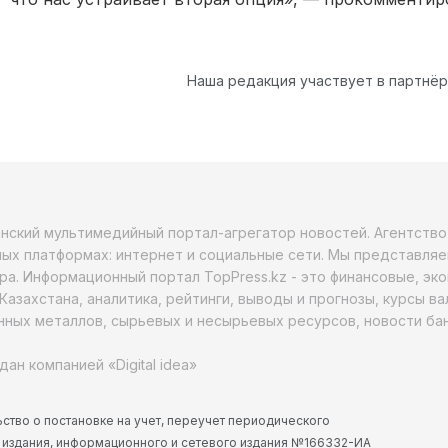
Наша редакция участвует в партнё
анский мультимедийный портал-агрегатор новостей. Агентств
ых платформах: интернет и социальные сети. Мы представляе
ра. Информационный портал TopPress.kz - это финансовые, эк
Казахстана, аналитика, рейтинги, выводы и прогнозы, курсы в
ных металлов, сырьевых и несырьевых ресурсов, новости бан
дан компанией «Digital idea»
ство о постановке на учет, переучет периодического
 издания, информационного и сетевого издания №166332-ИА