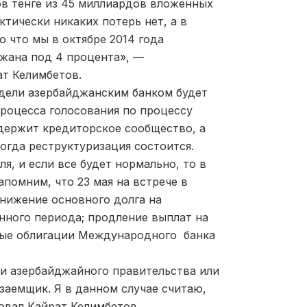
ов тенге из 45 миллиардов вложенных
тически никаких потерь нет, а в
 что мы в октябре 2014 года
джана под 4 процента», —
ат Келимбетов.
едели азербайджанским банком будет
роцесса голосования по процессу
держит кредиторское сообщество, а
тогда реструктуризация состоится.
я, и если все будет нормально, то в
апомним, что 23 мая на встрече в
нижение основного долга на
нного периода; продление выплат на
вые облигации Международного банка
ии азербайджайного правительства или
заемщик. Я в данном случае считаю,
овал Кайрат Келимбетов.