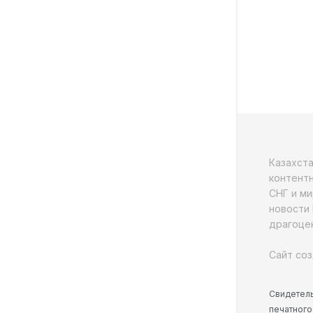
Казахст
контентн
СНГ и ми
новости 
драгоцен
Сайт соз
Свидетель
печатного