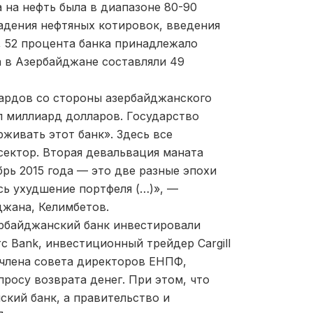
 на нефть была в диапазоне 80-90
падения нефтяных котировок, введения
, 52 процента банка принадлежало
 в Азербайджане составляли 49
иардов со стороны азербайджанского
л миллиард долларов. Государство
живать этот банк». Здесь все
сектор. Вторая девальвация маната
брь 2015 года — это две разные эпохи
ось ухудшение портфеля (…)», —
йджана, Келимбетов.
ербайджанский банк инвестировали
rc Bank, инвестиционный трейдер Cargill
 члена совета директоров ЕНПФ,
росу возврата денег. При этом, что
ский банк, а правительство и