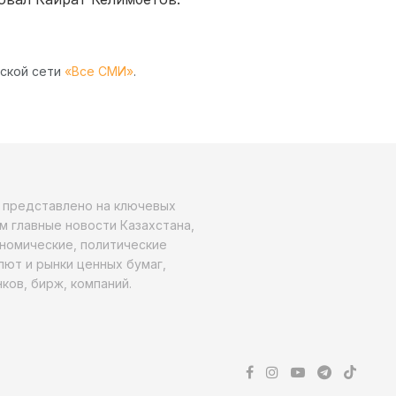
рской сети
«Все СМИ»
.
о представлено на ключевых
м главные новости Казахстана,
ономические, политические
алют и рынки ценных бумаг,
ков, бирж, компаний.