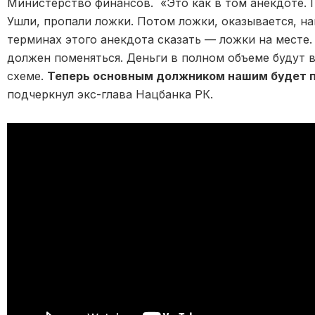
Министерство финансов. «Это как в том анекдоте. П
Ушли, пропали ложки. Потом ложки, оказывается, наш
терминах этого анекдота сказать — ложки на месте.
должен поменяться. Деньги в полном объеме будут
схеме.
Теперь основным должником нашим будет 
подчеркнул экс-глава Нацбанка РК.