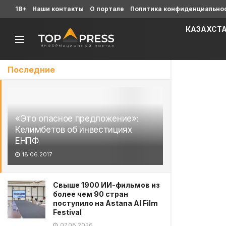
18+
Наши контакты
О портале
Политика конфиденциально
КАЗАХСТ
Последние
«Это опасное предложение»:
Келимбетов об инвестициях
ЕНПФ
18.06.2017
Свыше 1900 ИИ-фильмов из
более чем 90 стран
поступило на Astana AI Film
Festival
07.08.2026