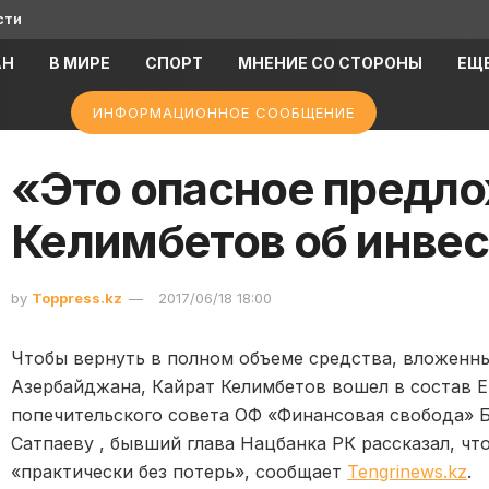
сти
АН
В МИРЕ
СПОРТ
МНЕНИЕ СО СТОРОНЫ
ЕЩ
ИНФОРМАЦИОННОЕ СООБЩЕНИЕ
«Это опасное предл
Келимбетов об инве
by
Toppress.kz
2017/06/18 18:00
Чтобы вернуть в полном объеме средства, вложенн
Азербайджана, Кайрат Келимбетов вошел в состав 
попечительского совета ОФ «Финансовая свобода» 
Сатпаеву , бывший глава Нацбанка РК рассказал, чт
«практически без потерь», сообщает
Tengrinews.kz
.