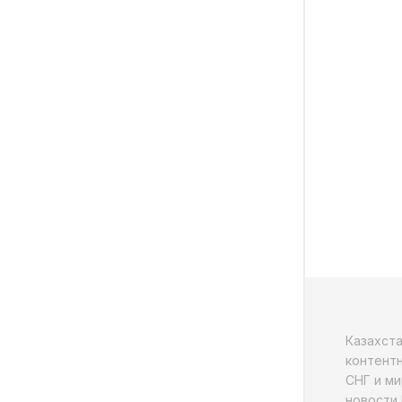
Казахст
контентн
СНГ и ми
новости 