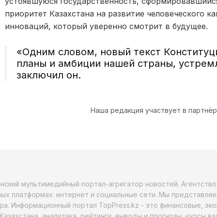
устоявшуюся государственность, сформировавшийс
приоритет Казахстана на развитие человеческого ка
инноваций, который уверенно смотрит в будущее.
«Одним словом, новый текст Конституц
планы и амбиции нашей страны, устремл
заключил он.
Наша редакция участвует в партнё
анский мультимедийный портал-агрегатор новостей. Агентств
ых платформах: интернет и социальные сети. Мы представляе
ра. Информационный портал TopPress.kz - это финансовые, эк
Казахстана, аналитика, рейтинги, выводы и прогнозы, курсы в