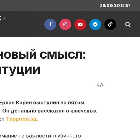
26/08/08/12:57
Е
 новый смысл:
итуции
A
A
Ерлан Карин выступил на пятом
 Он детально рассказал о ключевых
ет
Toppress.kz.
имание на важности глубинного