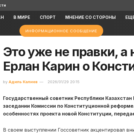
сти
АН
В МИРЕ
СПОРТ
МНЕНИЕ СО СТОРОНЫ
ЕЩ
ИНФОРМАЦИОННОЕ СООБЩЕНИЕ
Это уже не правки, а
Ерлан Карин о Конст
by
Адиль Калиев
2026/01/29 20:15
Государственный советник Республики Казахстан 
заседании Комиссии по Конституционной реформе.
особенностях проекта новой Конституции, переда
В своем выступлении Госсоветник акцентировал вн