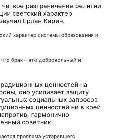
о четкое разграничение религии
уции светский характер
звучил Ерлан Карин.
тский характер системы образования и
 что брак – это добровольный и
традиционных ценностей на
роны, оно усиливает защиту
туальных социальных запросов
диционных ценностей ни в коей
напротив, гармонично
венный советник.
шается проблема устаревшего