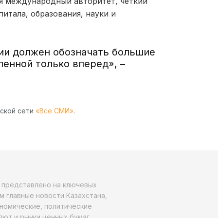
я международный авторитет, четкий
питала, образования, науки и
ии должен обозначать большие
енной только вперед», –
рской сети
«Все СМИ»
.
о представлено на ключевых
м главные новости Казахстана,
ономические, политические
алют и рынки ценных бумаг,