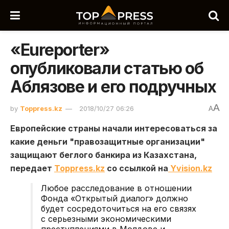
«Eureporter»
опубликовали статью об
Аблязове и его подручных
A
by
Toppress.kz
2018/10/27 06:26
A
Европейские страны начали интересоваться за
какие деньги "правозащитные организации"
защищают беглого банкира из Казахстана,
передает
Toppress.kz
со ссылкой на
Yvision.kz
Любое расследование в отношении
Фонда «Открытый диалог» должно
будет сосредоточиться на его связях
с серьезными экономическими
преступлениями в Молдове и