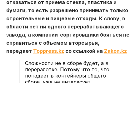
отказаться от приема стекла, пластика и
бумаги, то есть разрешено принимать только
строительные и пищевые отходы. К слову, в
области нет ни одного перерабатывающего
завода, а компании-сортировщики бояться не
справиться с объемом вторсырья,
передает
Toppress.kz
со ссылкой на
Zakon.kz
Сложности не в сборе будет, а в
переработке. Потому что то, что
попадает в контейнеры общего
сбора, уже не интересует
переработчика. Только для
населения нужно еще как минимум
500 контейнеров. То, что у нас
сегодня делается в городе, делается.
Но делается очень медленно, —
считает специалист Центра
экологической безопасности ВКО
Юрий Кудинов.