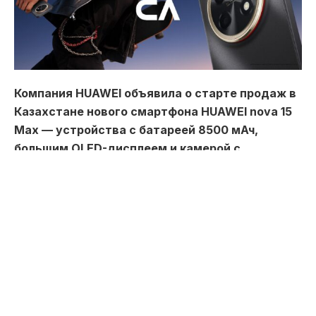
Компания HUAWEI объявила о старте продаж в
Казахстане нового смартфона HUAWEI nova 15
Max — устройства с батареей 8500 мАч,
большим OLED-дисплеем и камерой с
технологией RYYB. Новинка ориентирована на
пользователей, которым важны автономность,
комфортное потребление контента и
современные возможности смартфона в
повседневной жизни, передает Toppress.
До двух дней без подзарядки
Одной из главных особенностей HUAWEI nova 15