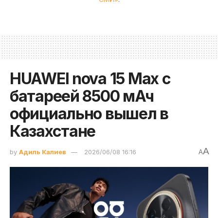
HUAWEI nova 15 Max с
батареей 8500 мАч
официально вышел в
Казахстане
A
by
Адиль Калиев
2026/06/08 16:16
A