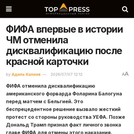
ФИФА впервые в истории
ЧМ отменила
дисквалификацию после
красной карточки
A
by
Адиль Калиев
2026/07/07 12:12
A
ФИФА отменила дисквалификацию
американского форварда Фоларина Балогуна
перед матчем с Бельгией. Это
беспрецедентное решение вызвало жесткий
протест со стороны руководства УЕФА. Позже
Дональд Трамп признал факт личного звонка
главе ФИФА для отмены этого наказания.