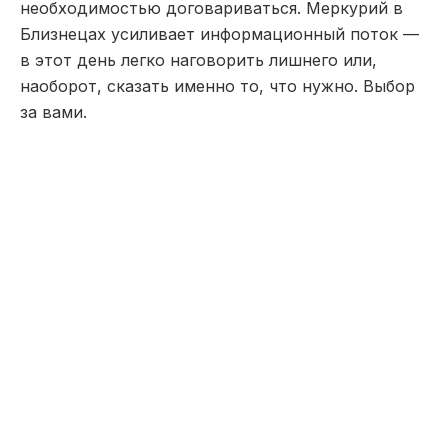
необходимостью договариваться. Меркурий в
Близнецах усиливает информационный поток —
в этот день легко наговорить лишнего или,
наоборот, сказать именно то, что нужно. Выбор
за вами.
♈ Овен (21 марта — 19 апреля)
Утро начнётся с раздражения — скорее всего,
кто-то из близких скажет не то или не вовремя.
Не реагируйте импульсивно. После обеда
ситуация развернётся: появится возможность,
которую вы ждали несколько недель.
Финансовый вопрос лучше не трогать до
пятницы.
Совет дня:
Сделайте паузу перед ответом.