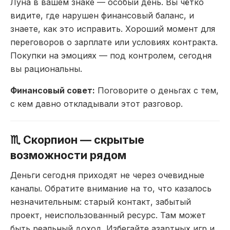
Луна в вашем
знаке — особый день. Вы
чётко
видите, где нарушен
финансовый баланс, и
знаете, как это
исправить. Хороший момент
для
переговоров о
зарплате или условиях
контракта.
Покупки на эмоциях
— под контролем,
сегодня
вы рациональны.
Финансовый совет:
Поговорите о
деньгах с тем,
с кем
давно откладывали этот
разговор.
♏
Скорпион — скрытые
возможности рядом
Деньги
сегодня приходят не через
очевидные
каналы. Обратите
внимание на то, что
казалось
незначительным:
старый контакт, забытый
проект, неиспользованный
ресурс. Там может
быть
реальный доход. Избегайте
азартных игр и